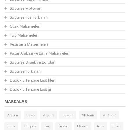
Süpürge Motorları
Süpürge Toz Torbaları
Ocak Malzemeleri
Tüp Malzemeleri
Rezistans Malzemeleri
Pazar Arabası ve Bakır Malzemeleri
Süpürge Dirsek ve Boruları
Süpürge Torbaları
Düdüklü Tencere Lastikleri
Düdüklü Tencere Lastiği
MARKALAR
Arzum
Beko
Arçelik
Bakalit
Akdeniz
Ar Yıldız
Tuna
Hürşah
Taç
Fissler
Özkent
Ams
İmko