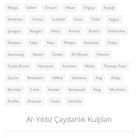
Mega
Selen
Emsan
Hisar
Ürgüp
Ayışığı
Korkmaz
Termo
Schafer
Esse
Tefal
Aygaz
İpragaz
Nurgaz
Altus
Arnica
Bosch
Elektrolux
Fantom
Fakir
İhlas
Philips
Rowenta
Sinbo
Samsung
Vestel
Simtel
PH Brush
Hoover
Turbo Brush
Hamarat
Arrivato
Miele
Thomas Twin
Dyson
Bekatech
Nilfisk
Siemens
Aeg
Kirby
Karcher
Conti
Imetec
Kenwood
King
Moulinex
Profilo
Premier
Taski
Vetrella
Ar-Yildiz Çaydanlık Kulpları