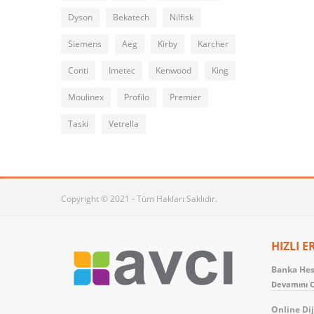
Dyson
Bekatech
Nilfisk
Siemens
Aeg
Kirby
Karcher
Conti
Imetec
Kenwood
King
Moulinex
Profilo
Premier
Taski
Vetrella
Copyright © 2021 - Tüm Hakları Saklıdır.
HIZLI E
Banka Hesa
Devamını O
Online Dij