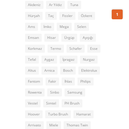
Akdeniz
Ar Yıldız
Tuna
1
Hürşah
Taç
Fissler
Özkent
Ams
İmko
Mega
Selen
Emsan
Hisar
Ürgüp
Ayışığı
Korkmaz
Termo
Schafer
Esse
Tefal
Aygaz
İpragaz
Nurgaz
Altus
Arnica
Bosch
Elektrolux
Fantom
Fakir
İhlas
Philips
Rowenta
Sinbo
Samsung
Vestel
Simtel
PH Brush
Hoover
Turbo Brush
Hamarat
Arrivato
Miele
Thomas Twin