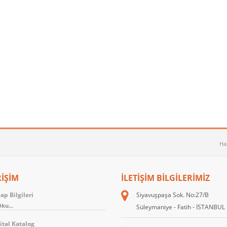
Ha
RİŞİM
İLETIŞIM BILGILERIMIZ
p Bilgileri
Siyavuşpaşa Sok. No:27/B
ku...
Süleymaniye - Fatih - İSTANBUL
ital Katalog