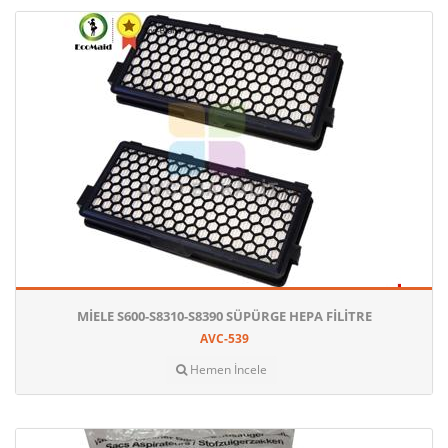
MIELE S600-S8310-S8390 SÜPÜRGE HEPA FILITRE
AVC-539
Hemen İncele