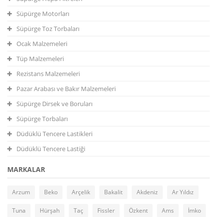
Süpürge Motorları
Süpürge Toz Torbaları
Ocak Malzemeleri
Tüp Malzemeleri
Rezistans Malzemeleri
Pazar Arabası ve Bakır Malzemeleri
Süpürge Dirsek ve Boruları
Süpürge Torbaları
Düdüklü Tencere Lastikleri
Düdüklü Tencere Lastiği
MARKALAR
Arzum
Beko
Arçelik
Bakalit
Akdeniz
Ar Yıldız
Tuna
Hürşah
Taç
Fissler
Özkent
Ams
İmko