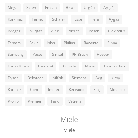
Mega
Selen
Emsan
Hisar
Ürgüp
Ayışığı
Korkmaz
Termo
Schafer
Esse
Tefal
Aygaz
İpragaz
Nurgaz
Altus
Arnica
Bosch
Elektrolux
Fantom
Fakir
İhlas
Philips
Rowenta
Sinbo
Samsung
Vestel
Simtel
PH Brush
Hoover
Turbo Brush
Hamarat
Arrivato
Miele
Thomas Twin
Dyson
Bekatech
Nilfisk
Siemens
Aeg
Kirby
Karcher
Conti
Imetec
Kenwood
King
Moulinex
Profilo
Premier
Taski
Vetrella
Miele
Miele