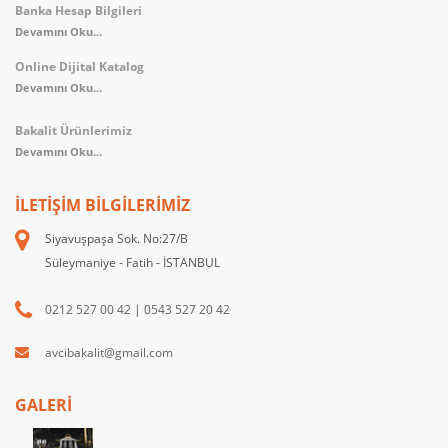
Banka Hesap Bilgileri
Devamını Oku...
Online Dijital Katalog
Devamını Oku...
Bakalit Ürünlerimiz
Devamını Oku...
İLETIŞIM BILGILERIMIZ
Siyavuşpaşa Sok. No:27/B
Süleymaniye - Fatih - İSTANBUL
0212 527 00 42
|
0543 527 20 42
avcibakalit@gmail.com
GALERİ