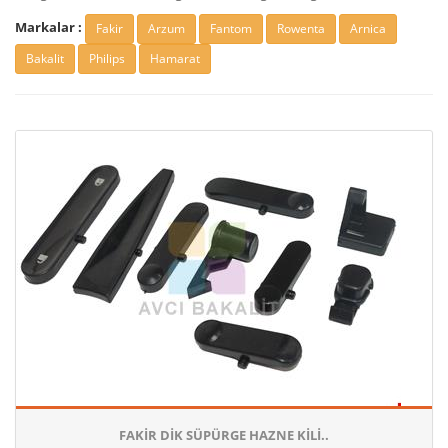
Markalar :
Fakir
Arzum
Fantom
Rowenta
Arnica
Bakalit
Philips
Hamarat
FAKIR DIK SÜPÜRGE HAZNE KILI..