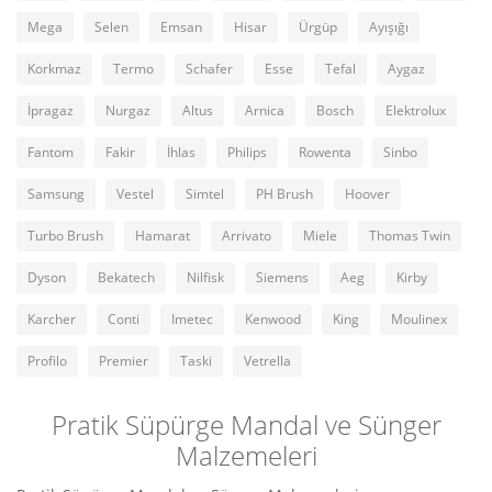
Mega
Selen
Emsan
Hisar
Ürgüp
Ayışığı
Korkmaz
Termo
Schafer
Esse
Tefal
Aygaz
İpragaz
Nurgaz
Altus
Arnica
Bosch
Elektrolux
Fantom
Fakir
İhlas
Philips
Rowenta
Sinbo
Samsung
Vestel
Simtel
PH Brush
Hoover
Turbo Brush
Hamarat
Arrivato
Miele
Thomas Twin
Dyson
Bekatech
Nilfisk
Siemens
Aeg
Kirby
Karcher
Conti
Imetec
Kenwood
King
Moulinex
Profilo
Premier
Taski
Vetrella
Pratik Süpürge Mandal ve Sünger
Malzemeleri