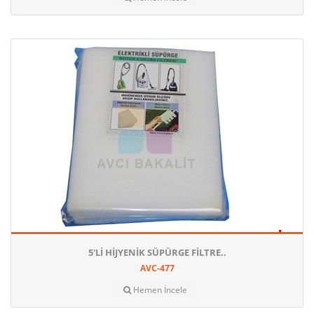
5'LI HIJYENIK SÜPÜRGE FILTRE..
AVC-477
Hemen İncele