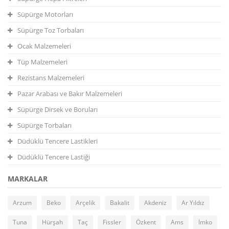
Süpürge Motorları
Süpürge Toz Torbaları
Ocak Malzemeleri
Tüp Malzemeleri
Rezistans Malzemeleri
Pazar Arabası ve Bakır Malzemeleri
Süpürge Dirsek ve Boruları
Süpürge Torbaları
Düdüklü Tencere Lastikleri
Düdüklü Tencere Lastiği
MARKALAR
Arzum
Beko
Arçelik
Bakalit
Akdeniz
Ar Yıldız
Tuna
Hürşah
Taç
Fissler
Özkent
Ams
İmko