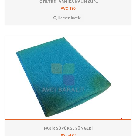
İÇ FILTRE - ARNIKA KALIN SÜP..
AVC-480
Hemen İncele
FAKIR SÜPÜRGE SÜNGERI
AVC-479