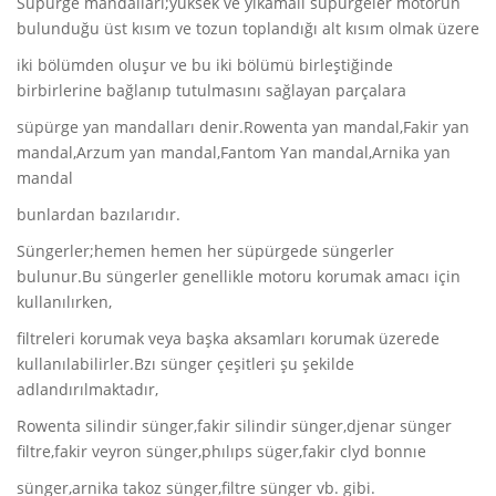
Süpürge mandalları;yüksek ve yıkamalı süpürgeler motorun
bulunduğu üst kısım ve tozun toplandığı alt kısım olmak üzere
iki bölümden oluşur ve bu iki bölümü birleştiğinde
birbirlerine bağlanıp tutulmasını sağlayan parçalara
süpürge yan mandalları denir.Rowenta yan mandal,Fakir yan
mandal,Arzum yan mandal,Fantom Yan mandal,Arnika yan
mandal
bunlardan bazılarıdır.
Süngerler;hemen hemen her süpürgede süngerler
bulunur.Bu süngerler genellikle motoru korumak amacı için
kullanılırken,
filtreleri korumak veya başka aksamları korumak üzerede
kullanılabilirler.Bzı sünger çeşitleri şu şekilde
adlandırılmaktadır,
Rowenta silindir sünger,fakir silindir sünger,djenar sünger
filtre,fakir veyron sünger,phılıps süger,fakir clyd bonnıe
sünger,arnika takoz sünger,filtre sünger vb. gibi.