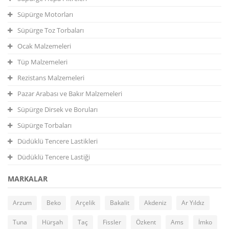
Süpürge Motorları
Süpürge Toz Torbaları
Ocak Malzemeleri
Tüp Malzemeleri
Rezistans Malzemeleri
Pazar Arabası ve Bakır Malzemeleri
Süpürge Dirsek ve Boruları
Süpürge Torbaları
Düdüklü Tencere Lastikleri
Düdüklü Tencere Lastiği
MARKALAR
Arzum
Beko
Arçelik
Bakalit
Akdeniz
Ar Yıldız
Tuna
Hürşah
Taç
Fissler
Özkent
Ams
İmko