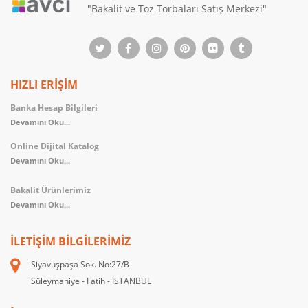
"Bakalit ve Toz Torbaları Satış Merkezi"
HIZLI ERİŞİM
Banka Hesap Bilgileri
Devamını Oku...
Online Dijital Katalog
Devamını Oku...
Bakalit Ürünlerimiz
Devamını Oku...
İLETIŞIM BILGILERIMIZ
Siyavuşpaşa Sok. No:27/B
Süleymaniye - Fatih - İSTANBUL