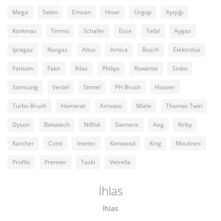
Mega
Selen
Emsan
Hisar
Ürgüp
Ayışığı
Korkmaz
Termo
Schafer
Esse
Tefal
Aygaz
İpragaz
Nurgaz
Altus
Arnica
Bosch
Elektrolux
Fantom
Fakir
İhlas
Philips
Rowenta
Sinbo
Samsung
Vestel
Simtel
PH Brush
Hoover
Turbo Brush
Hamarat
Arrivato
Miele
Thomas Twin
Dyson
Bekatech
Nilfisk
Siemens
Aeg
Kirby
Karcher
Conti
Imetec
Kenwood
King
Moulinex
Profilo
Premier
Taski
Vetrella
İhlas
İhlas