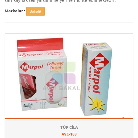
sarı kaynak teli yardımı ile yerine monte edilmektedir.
Markalar :
Bakalit
TÜP CILA
AVC-188