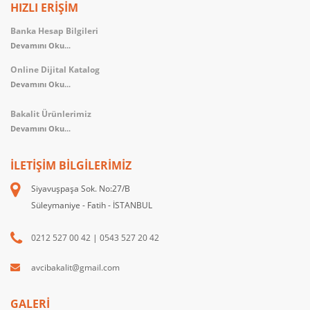
HIZLI ERİŞİM
Banka Hesap Bilgileri
Devamını Oku...
Online Dijital Katalog
Devamını Oku...
Bakalit Ürünlerimiz
Devamını Oku...
İLETIŞIM BILGILERIMIZ
Siyavuşpaşa Sok. No:27/B
Süleymaniye - Fatih - İSTANBUL
0212 527 00 42
|
0543 527 20 42
avcibakalit@gmail.com
GALERİ