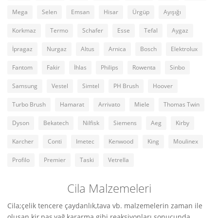
Mega
Selen
Emsan
Hisar
Ürgüp
Ayışığı
Korkmaz
Termo
Schafer
Esse
Tefal
Aygaz
İpragaz
Nurgaz
Altus
Arnica
Bosch
Elektrolux
Fantom
Fakir
İhlas
Philips
Rowenta
Sinbo
Samsung
Vestel
Simtel
PH Brush
Hoover
Turbo Brush
Hamarat
Arrivato
Miele
Thomas Twin
Dyson
Bekatech
Nilfisk
Siemens
Aeg
Kirby
Karcher
Conti
Imetec
Kenwood
King
Moulinex
Profilo
Premier
Taski
Vetrella
Cila Malzemeleri
Cila;çelik tencere çaydanlık,tava vb. malzemelerin zaman ile
oluşan kir,pas,yağ,kararma gibi reaksiyonları sonucunda