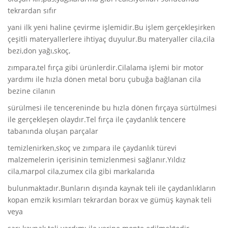
tekrardan sıfır
yani ilk yeni haline çevirme işlemidir.Bu işlem gerçekleşirken
çeşitli materyallerlere ihtiyaç duyulur.Bu materyaller cila,cila
bezi,don yağı,skoç,
zımpara,tel fırça gibi ürünlerdir.Cilalama işlemi bir motor
yardımı ile hızla dönen metal boru çubuğa bağlanan cila
bezine cilanın
sürülmesi ile tencereninde bu hızla dönen fırçaya sürtülmesi
ile gerçekleşen olaydır.Tel fırça ile çaydanlık tencere
tabanında oluşan parçalar
temizlenirken,skoç ve zımpara ile çaydanlık türevi
malzemelerin içerisinin temizlenmesi sağlanır.Yıldız
cila,marpol cila,zumex cila gibi markalarıda
bulunmaktadır.Bunların dışında kaynak teli ile çaydanlıkların
kopan emzik kısımları tekrardan borax ve gümüş kaynak teli
veya