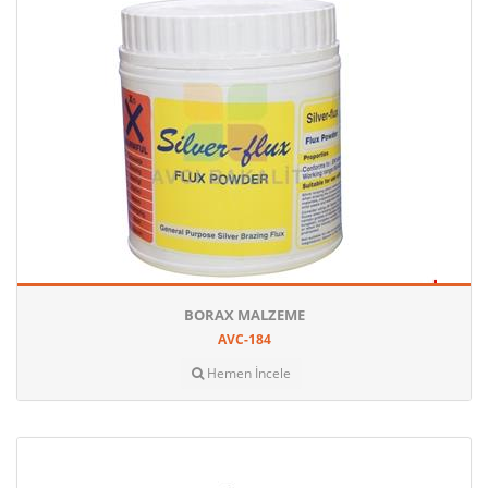
BORAX MALZEME
AVC-184
Hemen İncele