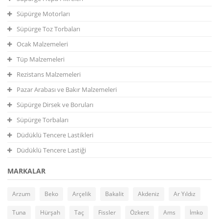
Süpürge Motorları
Süpürge Toz Torbaları
Ocak Malzemeleri
Tüp Malzemeleri
Rezistans Malzemeleri
Pazar Arabası ve Bakır Malzemeleri
Süpürge Dirsek ve Boruları
Süpürge Torbaları
Düdüklü Tencere Lastikleri
Düdüklü Tencere Lastiği
MARKALAR
Arzum
Beko
Arçelik
Bakalit
Akdeniz
Ar Yıldız
Tuna
Hürşah
Taç
Fissler
Özkent
Ams
İmko