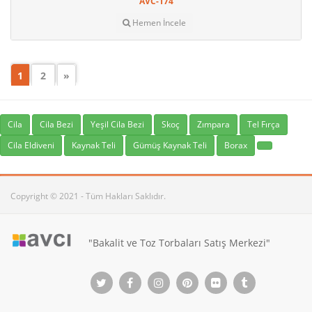
AVC-174
Hemen İncele
1
2
»
Cila
Cila Bezi
Yeşil Cila Bezi
Skoç
Zımpara
Tel Fırça
Cila Eldiveni
Kaynak Teli
Gümüş Kaynak Teli
Borax
Copyright © 2021 - Tüm Hakları Saklıdır.
"Bakalit ve Toz Torbaları Satış Merkezi"