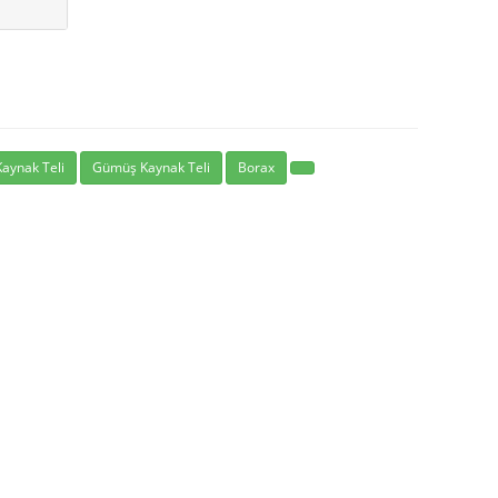
Kaynak Teli
Gümüş Kaynak Teli
Borax