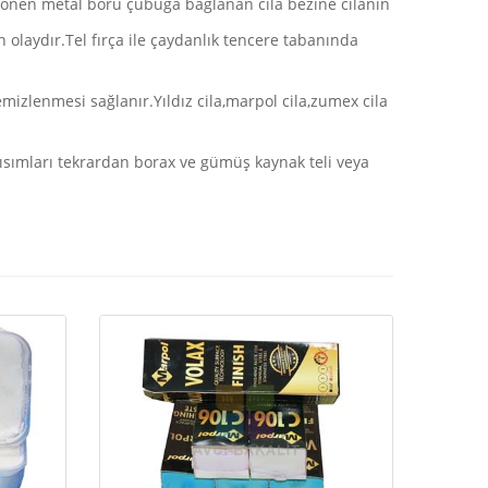
a dönen metal boru çubuğa bağlanan cila bezine cilanın
 olaydır.Tel fırça ile çaydanlık tencere tabanında
mizlenmesi sağlanır.Yıldız cila,marpol cila,zumex cila
ısımları tekrardan borax ve gümüş kaynak teli veya