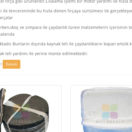
el fırça gibi ürünlerdir.Cilalama işlemi bir motor yardımı ile hızl
 ile tencereninde bu hızla dönen fırçaya sürtülmesi ile gerçekleşen
arçalar
rken,skoç ve zımpara ile çaydanlık türevi malzemelerin içerisinin te
kalarıda
tadır.Bunların dışında kaynak teli ile çaydanlıkların kopan emzik k
ak teli yardımı ile yerine monte edilmektedir.
:
Bakalit