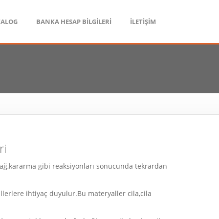
TALOG
BANKA HESAP BİLGİLERİ
İLETİŞİM
ri
,yağ,kararma gibi reaksiyonları sonucunda tekrardan
llerlere ihtiyaç duyulur.Bu materyaller cila,cila