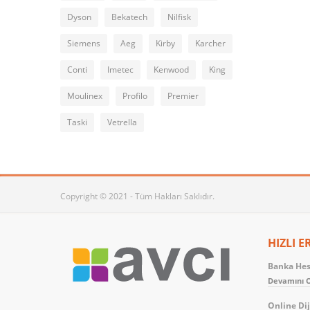
Dyson
Bekatech
Nilfisk
Siemens
Aeg
Kirby
Karcher
Conti
Imetec
Kenwood
King
Moulinex
Profilo
Premier
Taski
Vetrella
Copyright © 2021 - Tüm Hakları Saklıdır.
HIZLI E
Banka Hesa
Devamını O
Online Dij