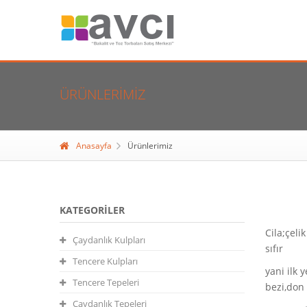
ÜRÜNLERIMIZ
Anasayfa
Ürünlerimiz
KATEGORILER
Cila;çeli
Çaydanlık Kulpları
sıfır
Tencere Kulpları
yani ilk 
Tencere Tepeleri
bezi,don 
Çaydanlık Tepeleri