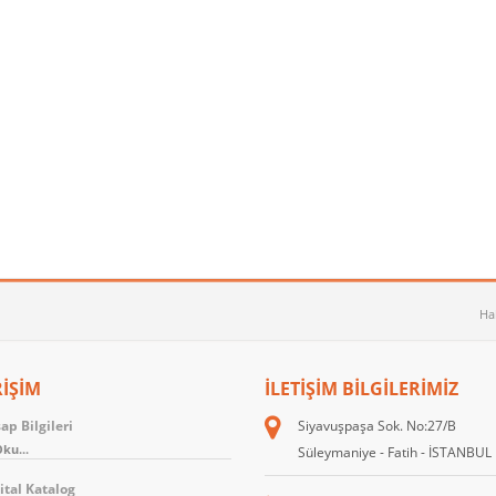
Ha
RİŞİM
İLETIŞIM BILGILERIMIZ
p Bilgileri
Siyavuşpaşa Sok. No:27/B
ku...
Süleymaniye - Fatih - İSTANBUL
ital Katalog