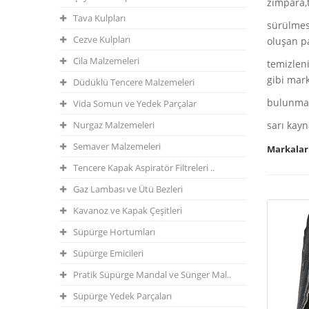
zımpara,t
Tava Kulpları
sürülmesi
Cezve Kulpları
oluşan p
Cila Malzemeleri
temizleni
gibi mar
Düdüklü Tencere Malzemeleri
bulunmak
Vida Somun ve Yedek Parçalar
Nurgaz Malzemeleri
sarı kayn
Semaver Malzemeleri
Markalar 
Tencere Kapak Aspiratör Filtreleri ..
Gaz Lambası ve Ütü Bezleri
Kavanoz ve Kapak Çeşitleri
Süpürge Hortumları
Süpürge Emicileri
Pratik Süpürge Mandal ve Sünger Mal..
Süpürge Yedek Parçaları