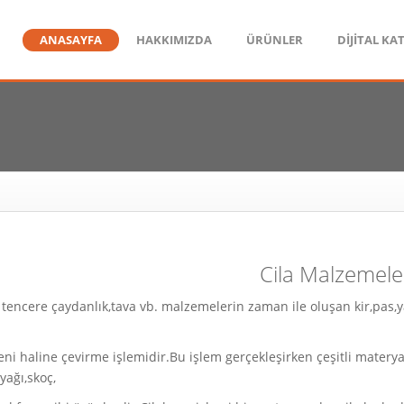
ANASAYFA
HAKKIMIZDA
ÜRÜNLER
DİJİTAL KA
Cila Malzemele
k tencere çaydanlık,tava vb. malzemelerin zaman ile oluşan kir,pas
yeni haline çevirme işlemidir.Bu işlem gerçekleşirken çeşitli materya
yağı,skoç,