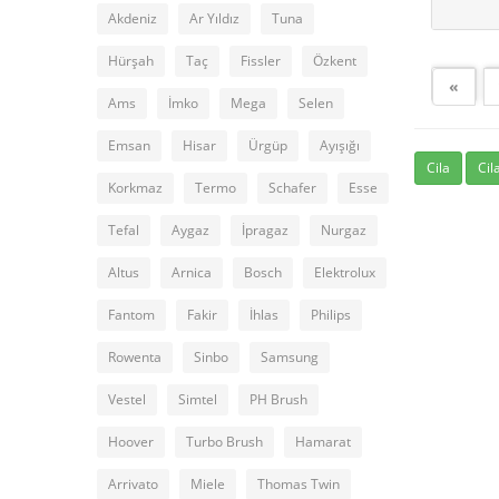
Akdeniz
Ar Yıldız
Tuna
Hürşah
Taç
Fissler
Özkent
«
Ams
İmko
Mega
Selen
Emsan
Hisar
Ürgüp
Ayışığı
Cila
Cil
Korkmaz
Termo
Schafer
Esse
Tefal
Aygaz
İpragaz
Nurgaz
Altus
Arnica
Bosch
Elektrolux
Fantom
Fakir
İhlas
Philips
Rowenta
Sinbo
Samsung
Vestel
Simtel
PH Brush
Hoover
Turbo Brush
Hamarat
Arrivato
Miele
Thomas Twin