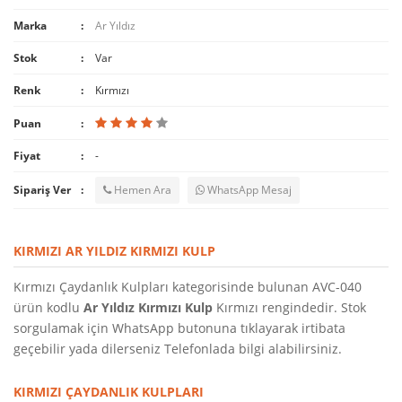
Marka
Ar Yıldız
Stok
Var
Renk
Kırmızı
Puan
Fiyat
-
Sipariş Ver
Hemen Ara
WhatsApp Mesaj
KIRMIZI AR YILDIZ KIRMIZI KULP
Kırmızı Çaydanlık Kulpları kategorisinde bulunan AVC-040
ürün kodlu
Ar Yıldız Kırmızı Kulp
Kırmızı rengindedir. Stok
sorgulamak için WhatsApp butonuna tıklayarak irtibata
geçebilir yada dilerseniz Telefonlada bilgi alabilirsiniz.
KIRMIZI ÇAYDANLIK KULPLARI