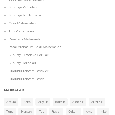
Süpürge Motorları
Süpürge Toz Torbaları
Ocak Malzemeleri
Tüp Malzemeleri
Rezistans Malzemeleri
Pazar Arabası ve Bakır Malzemeleri
Süpürge Dirsek ve Boruları
Süpürge Torbaları
Düdüklü Tencere Lastikleri
Düdüklü Tencere Lastiği
MARKALAR
Arzum
Beko
Arçelik
Bakalit
Akdeniz
Ar Yıldız
Tuna
Hürşah
Taç
Fissler
Özkent
Ams
İmko