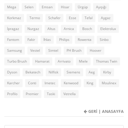
Mega
Selen
Emsan
Hisar
Ürgüp
Ayışığı
Korkmaz
Termo
Schafer
Esse
Tefal
Aygaz
İpragaz
Nurgaz
Altus
Arnica
Bosch
Elektrolux
Fantom
Fakir
İhlas
Philips
Rowenta
Sinbo
Samsung
Vestel
Simtel
PH Brush
Hoover
Turbo Brush
Hamarat
Arrivato
Miele
Thomas Twin
Dyson
Bekatech
Nilfisk
Siemens
Aeg
Kirby
Karcher
Conti
Imetec
Kenwood
King
Moulinex
Profilo
Premier
Taski
Vetrella
GERİ
|
ANASAYFA