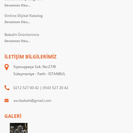
Devamını Oku...
Online Dijital Katalog
Devamını Oku...
Bakalit Ürünlerimiz
Devamını Oku...
İLETIŞIM BILGILERIMIZ
Siyavuşpaşa Sok. No:27/B
Süleymaniye - Fatih - İSTANBUL
0212 527 00 42
|
0543 527 20 42
avcibakalit@gmail.com
GALERİ