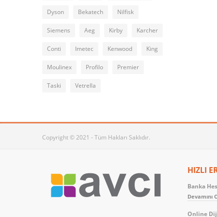
Dyson
Bekatech
Nilfisk
Siemens
Aeg
Kirby
Karcher
Conti
Imetec
Kenwood
King
Moulinex
Profilo
Premier
Taski
Vetrella
Copyright © 2021 - Tüm Hakları Saklıdır.
HIZLI E
Banka Hesa
Devamını O
Online Dij