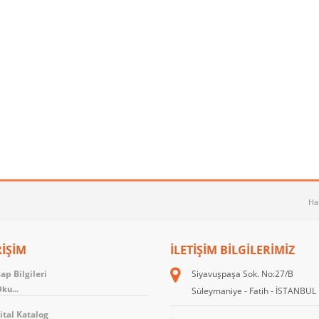
Ha
RİŞİM
İLETIŞIM BILGILERIMIZ
p Bilgileri
Siyavuşpaşa Sok. No:27/B
ku...
Süleymaniye - Fatih - İSTANBUL
ital Katalog