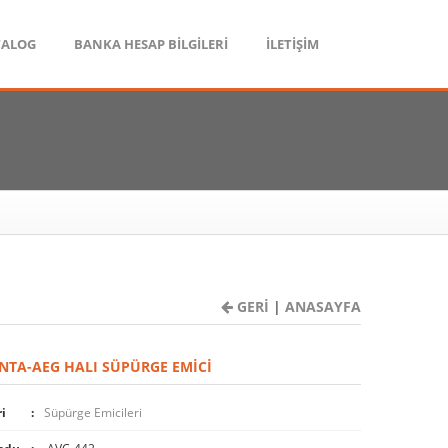
TALOG
BANKA HESAP BİLGİLERİ
İLETİŞİM
GERİ
|
ANASAYFA
TA-AEG HALI SÜPÜRGE EMICI
i
Süpürge Emicileri