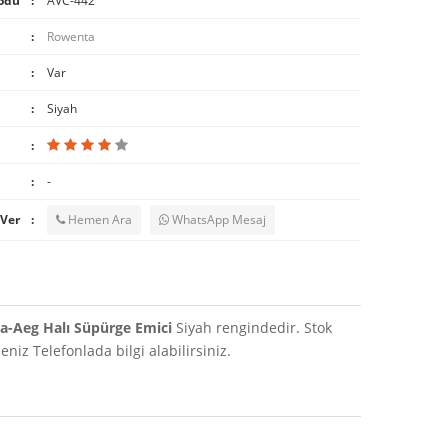
odu
AVC-442
Rowenta
Var
Siyah
-
 Ver
Hemen Ara
WhatsApp Mesaj
a-Aeg Halı Süpürge Emici
Siyah rengindedir. Stok
iz Telefonlada bilgi alabilirsiniz.