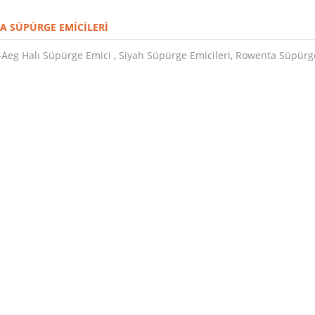
 SÜPÜRGE EMICILERI
Aeg Halı Süpürge Emici
,
Siyah Süpürge Emicileri
,
Rowenta Süpürge