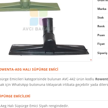
Ürün K
Marka
Stok
Renk
Puan
Fiyat
Sipariş
OWENTA-AEG HALI SÜPÜRGE EMICI
pürge Emicileri kategorisinde bulunan AVC-442 ürün kodlu
Rowent
k için WhatsApp butonuna tıklayarak irtibata geçebilir yada dilersen
ÜPÜRGE EMICILERI
Aeg Halı Süpürge Emici Siyah rengindedir.