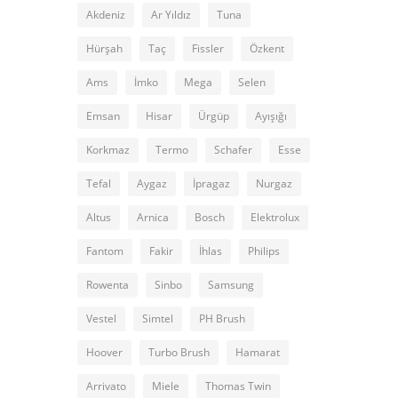
Akdeniz
Ar Yıldız
Tuna
Hürşah
Taç
Fissler
Özkent
Ams
İmko
Mega
Selen
Emsan
Hisar
Ürgüp
Ayışığı
Korkmaz
Termo
Schafer
Esse
Tefal
Aygaz
İpragaz
Nurgaz
Altus
Arnica
Bosch
Elektrolux
Fantom
Fakir
İhlas
Philips
Rowenta
Sinbo
Samsung
Vestel
Simtel
PH Brush
Hoover
Turbo Brush
Hamarat
Arrivato
Miele
Thomas Twin