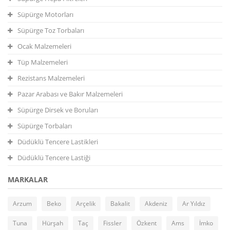
Süpürge Motorları
Süpürge Toz Torbaları
Ocak Malzemeleri
Tüp Malzemeleri
Rezistans Malzemeleri
Pazar Arabası ve Bakır Malzemeleri
Süpürge Dirsek ve Boruları
Süpürge Torbaları
Düdüklü Tencere Lastikleri
Düdüklü Tencere Lastiği
MARKALAR
Arzum
Beko
Arçelik
Bakalit
Akdeniz
Ar Yıldız
Tuna
Hürşah
Taç
Fissler
Özkent
Ams
İmko