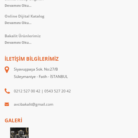
Devamını Oku...
Online Dijital Katalog
Devamını Oku...
Bakalit Ürünlerimiz
Devamını Oku...
İLETIŞIM BILGILERIMIZ
Siyavuşpaşa Sok. No:27/B
Süleymaniye - Fatih - İSTANBUL
0212 527 00 42
|
0543 527 20 42
avcibakalit@gmail.com
GALERİ