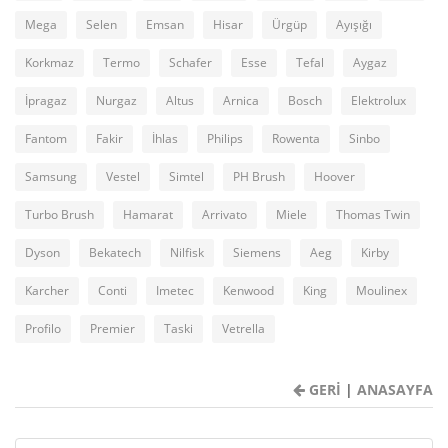
Mega
Selen
Emsan
Hisar
Ürgüp
Ayışığı
Korkmaz
Termo
Schafer
Esse
Tefal
Aygaz
İpragaz
Nurgaz
Altus
Arnica
Bosch
Elektrolux
Fantom
Fakir
İhlas
Philips
Rowenta
Sinbo
Samsung
Vestel
Simtel
PH Brush
Hoover
Turbo Brush
Hamarat
Arrivato
Miele
Thomas Twin
Dyson
Bekatech
Nilfisk
Siemens
Aeg
Kirby
Karcher
Conti
Imetec
Kenwood
King
Moulinex
Profilo
Premier
Taski
Vetrella
GERİ
|
ANASAYFA