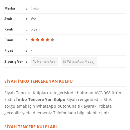
Marka
İmko
Stok
Var
Renk
Siyah
Puan
Fiyat
-
Sipariş Ver
Hemen Ara
WhatsApp Mesaj
SIYAH İMKO TENCERE YAN KULPU
Siyah Tencere Kulpları kategorisinde bulunan AVC-068 ürün
kodlu
İmko Tencere Yan Kulpu
Siyah rengindedir. Stok
sorgulamak için WhatsApp butonuna tıklayarak irtibata
geçebilir yada dilerseniz Telefonlada bilgi alabilirsiniz.
SIYAH TENCERE KULPLARI