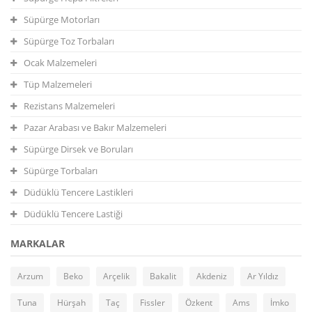
Süpürge Motorları
Süpürge Toz Torbaları
Ocak Malzemeleri
Tüp Malzemeleri
Rezistans Malzemeleri
Pazar Arabası ve Bakır Malzemeleri
Süpürge Dirsek ve Boruları
Süpürge Torbaları
Düdüklü Tencere Lastikleri
Düdüklü Tencere Lastiği
MARKALAR
Arzum
Beko
Arçelik
Bakalit
Akdeniz
Ar Yıldız
Tuna
Hürşah
Taç
Fissler
Özkent
Ams
İmko