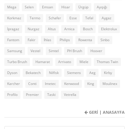
Mega
Selen
Emsan
Hisar
Ürgüp
Ayışığı
Korkmaz
Termo
Schafer
Esse
Tefal
Aygaz
İpragaz
Nurgaz
Altus
Arnica
Bosch
Elektrolux
Fantom
Fakir
İhlas
Philips
Rowenta
Sinbo
Samsung
Vestel
Simtel
PH Brush
Hoover
Turbo Brush
Hamarat
Arrivato
Miele
Thomas Twin
Dyson
Bekatech
Nilfisk
Siemens
Aeg
Kirby
Karcher
Conti
Imetec
Kenwood
King
Moulinex
Profilo
Premier
Taski
Vetrella
GERİ
|
ANASAYFA