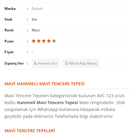
Marka
Bakalit
Stok
Var
Renk
Mavi
Puan
Fiyat
-
Sipariş Ver
Hemen Ara
WhatsApp Mesaj
MAVI HANIMELI MAVI TENCERE TEPESI
Mavi Tencere Tepeleri kategorisinde bulunan AVC-123 ürün
kodlu
Hanımeli Mavi Tencere Tepesi
Mavi rengindedir. Stok
sorgulamak için WhatsApp butonuna tıklayarak irtibata
geçebilir yada dilerseniz Telefonlada bilgi alabilirsiniz.
MAVI TENCERE TEPELERI