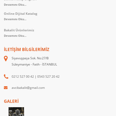
Devamını Oku...
Online Dijital Katalog
Devamını Oku...
Bakalit Ürünlerimiz
Devamını Oku...
İLETIŞIM BILGILERIMIZ
Siyavuşpaşa Sok. No:27/B
Süleymaniye - Fatih - İSTANBUL
0212 527 00 42
|
0543 527 20 42
avcibakalit@gmail.com
GALERİ