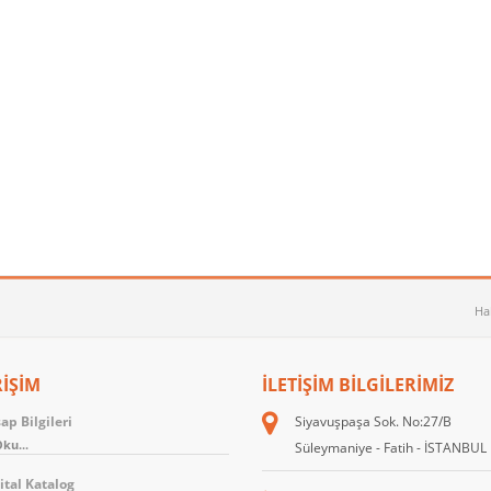
Ha
RİŞİM
İLETIŞIM BILGILERIMIZ
p Bilgileri
Siyavuşpaşa Sok. No:27/B
ku...
Süleymaniye - Fatih - İSTANBUL
ital Katalog