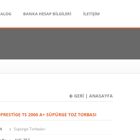
TALOG
BANKA HESAP BİLGİLERİ
İLETİŞİM
GERİ
|
ANASAYFA
 PRESTIGE TS 2000 A+ SÜPÜRGE TOZ TORBASI
i
Süpürge Torbaları