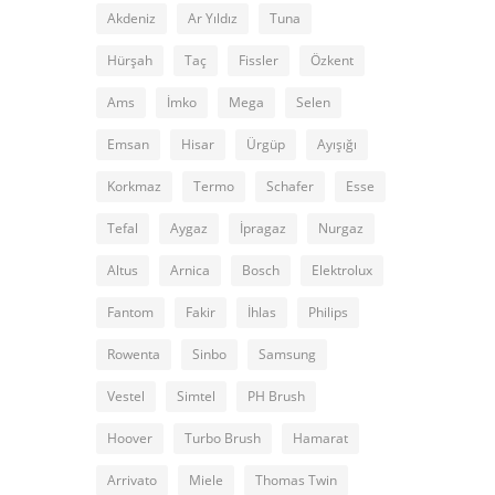
Akdeniz
Ar Yıldız
Tuna
Hürşah
Taç
Fissler
Özkent
Ams
İmko
Mega
Selen
Emsan
Hisar
Ürgüp
Ayışığı
Korkmaz
Termo
Schafer
Esse
Tefal
Aygaz
İpragaz
Nurgaz
Altus
Arnica
Bosch
Elektrolux
Fantom
Fakir
İhlas
Philips
Rowenta
Sinbo
Samsung
Vestel
Simtel
PH Brush
Hoover
Turbo Brush
Hamarat
Arrivato
Miele
Thomas Twin