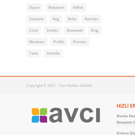
Dyson
Bekatech
Nilfisk
Siemens
Aeg
Kirby
Karcher
Conti
Imetec
Kenwood
King
Moulinex
Profilo
Premier
Taski
Vetrella
Copyright © 2021 - Tüm Hakları Saklıdır.
HIZLI E
Banka Hesa
Devamını O
Online Dij