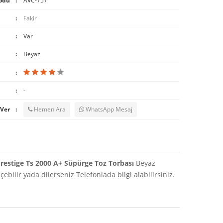
odu
AVC-757
Fakir
Var
Beyaz
-
 Ver
Hemen Ara
WhatsApp Mesaj
Prestige Ts 2000 A+ Süpürge Toz Torbası
Beyaz
bilir yada dilerseniz Telefonlada bilgi alabilirsiniz.