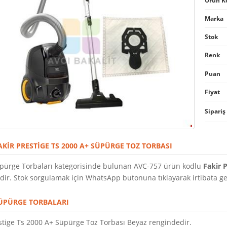
Ürün K
Marka
Stok
Renk
Puan
Fiyat
Sipariş
AKIR PRESTIGE TS 2000 A+ SÜPÜRGE TOZ TORBASI
pürge Torbaları kategorisinde bulunan AVC-757 ürün kodlu
Fakir 
ir. Stok sorgulamak için WhatsApp butonuna tıklayarak irtibata geçe
ÜPÜRGE TORBALARI
estige Ts 2000 A+ Süpürge Toz Torbası Beyaz rengindedir.