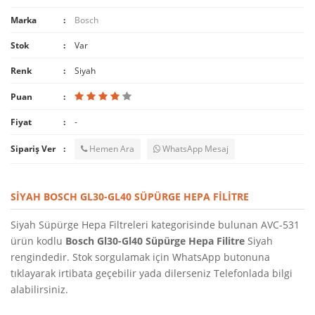
Marka
Bosch
Stok
Var
Renk
Siyah
Puan
Fiyat
-
Sipariş Ver
Hemen Ara
WhatsApp Mesaj
SIYAH BOSCH GL30-GL40 SÜPÜRGE HEPA FILITRE
Siyah Süpürge Hepa Filtreleri kategorisinde bulunan AVC-531
ürün kodlu
Bosch Gl30-Gl40 Süpürge Hepa Filitre
Siyah
rengindedir. Stok sorgulamak için WhatsApp butonuna
tıklayarak irtibata geçebilir yada dilerseniz Telefonlada bilgi
alabilirsiniz.