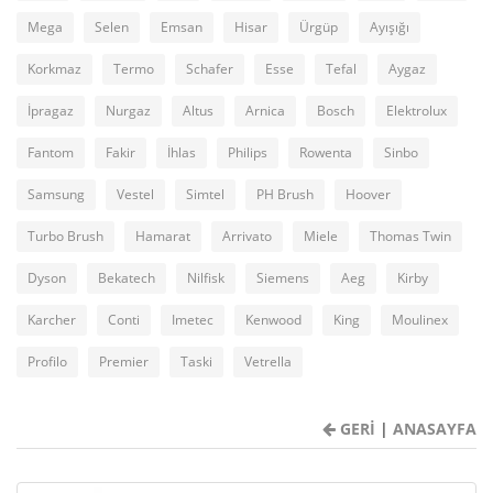
Mega
Selen
Emsan
Hisar
Ürgüp
Ayışığı
Korkmaz
Termo
Schafer
Esse
Tefal
Aygaz
İpragaz
Nurgaz
Altus
Arnica
Bosch
Elektrolux
Fantom
Fakir
İhlas
Philips
Rowenta
Sinbo
Samsung
Vestel
Simtel
PH Brush
Hoover
Turbo Brush
Hamarat
Arrivato
Miele
Thomas Twin
Dyson
Bekatech
Nilfisk
Siemens
Aeg
Kirby
Karcher
Conti
Imetec
Kenwood
King
Moulinex
Profilo
Premier
Taski
Vetrella
GERİ
|
ANASAYFA