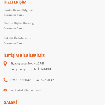
HIZLI ERİŞİM
Banka Hesap Bilgileri
Devamını Oku...
Online Dijital Katalog
Devamını Oku...
Bakalit Ürünlerimiz
Devamını Oku...
İLETIŞIM BILGILERIMIZ
Siyavuşpaşa Sok. No:27/B
Süleymaniye - Fatih - İSTANBUL
0212 527 00 42
|
0543 527 20 42
avcibakalit@gmail.com
GALERİ