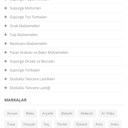
Süpürge Motorları
Süpürge Toz Torbaları
Ocak Malzemeleri
Tüp Malzemeleri
Rezistans Malzemeleri
Pazar Arabası ve Bakır Malzemeleri
Süpürge Dirsek ve Boruları
Süpürge Torbaları
Düdüklü Tencere Lastikleri
Düdüklü Tencere Lastiği
MARKALAR
Arzum
Beko
Arçelik
Bakalit
Akdeniz
Ar Yıldız
Tuna
Hürşah
Taç
Fissler
Özkent
Ams
İmko