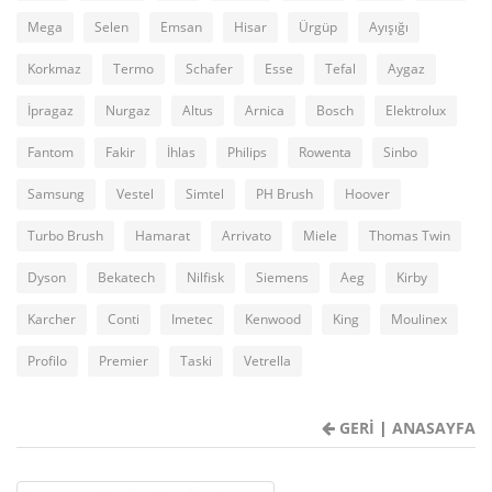
Mega
Selen
Emsan
Hisar
Ürgüp
Ayışığı
Korkmaz
Termo
Schafer
Esse
Tefal
Aygaz
İpragaz
Nurgaz
Altus
Arnica
Bosch
Elektrolux
Fantom
Fakir
İhlas
Philips
Rowenta
Sinbo
Samsung
Vestel
Simtel
PH Brush
Hoover
Turbo Brush
Hamarat
Arrivato
Miele
Thomas Twin
Dyson
Bekatech
Nilfisk
Siemens
Aeg
Kirby
Karcher
Conti
Imetec
Kenwood
King
Moulinex
Profilo
Premier
Taski
Vetrella
GERİ
|
ANASAYFA