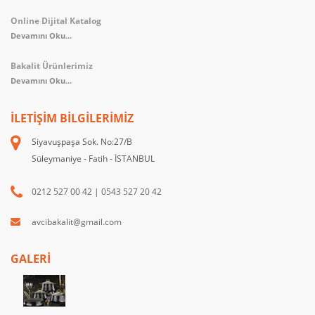
Online Dijital Katalog
Devamını Oku...
Bakalit Ürünlerimiz
Devamını Oku...
İLETIŞIM BILGILERIMIZ
Siyavuşpaşa Sok. No:27/B
Süleymaniye - Fatih - İSTANBUL
0212 527 00 42
|
0543 527 20 42
avcibakalit@gmail.com
GALERİ