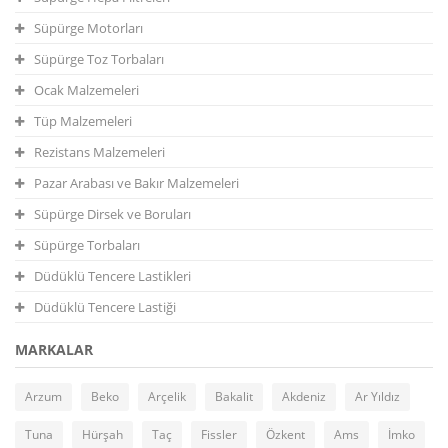
Süpürge Motorları
Süpürge Toz Torbaları
Ocak Malzemeleri
Tüp Malzemeleri
Rezistans Malzemeleri
Pazar Arabası ve Bakır Malzemeleri
Süpürge Dirsek ve Boruları
Süpürge Torbaları
Düdüklü Tencere Lastikleri
Düdüklü Tencere Lastiği
MARKALAR
Arzum
Beko
Arçelik
Bakalit
Akdeniz
Ar Yıldız
Tuna
Hürşah
Taç
Fissler
Özkent
Ams
İmko