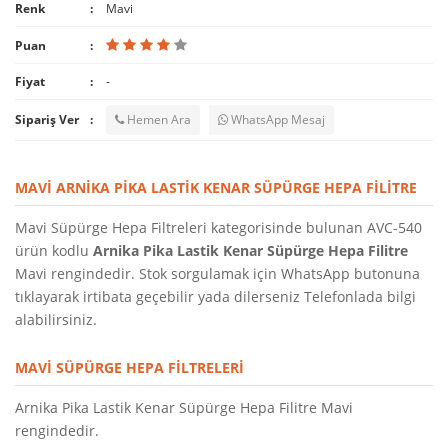
Renk
Mavi
Puan
Fiyat
-
Sipariş Ver
Hemen Ara
WhatsApp Mesaj
MAVI ARNIKA PIKA LASTIK KENAR SÜPÜRGE HEPA FILITRE
Mavi Süpürge Hepa Filtreleri kategorisinde bulunan AVC-540
ürün kodlu
Arnika Pika Lastik Kenar Süpürge Hepa Filitre
Mavi rengindedir. Stok sorgulamak için WhatsApp butonuna
tıklayarak irtibata geçebilir yada dilerseniz Telefonlada bilgi
alabilirsiniz.
MAVI SÜPÜRGE HEPA FILTRELERI
Arnika Pika Lastik Kenar Süpürge Hepa Filitre Mavi
rengindedir.