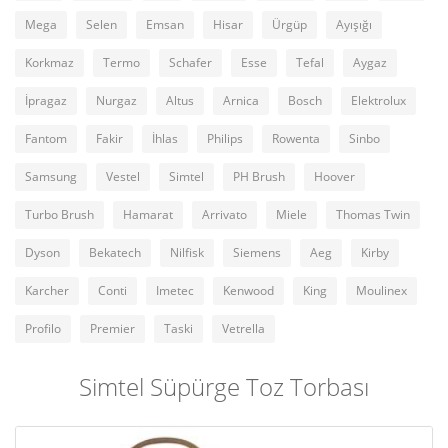
Mega
Selen
Emsan
Hisar
Ürgüp
Ayışığı
Korkmaz
Termo
Schafer
Esse
Tefal
Aygaz
İpragaz
Nurgaz
Altus
Arnica
Bosch
Elektrolux
Fantom
Fakir
İhlas
Philips
Rowenta
Sinbo
Samsung
Vestel
Simtel
PH Brush
Hoover
Turbo Brush
Hamarat
Arrivato
Miele
Thomas Twin
Dyson
Bekatech
Nilfisk
Siemens
Aeg
Kirby
Karcher
Conti
Imetec
Kenwood
King
Moulinex
Profilo
Premier
Taski
Vetrella
Simtel Süpürge Toz Torbası