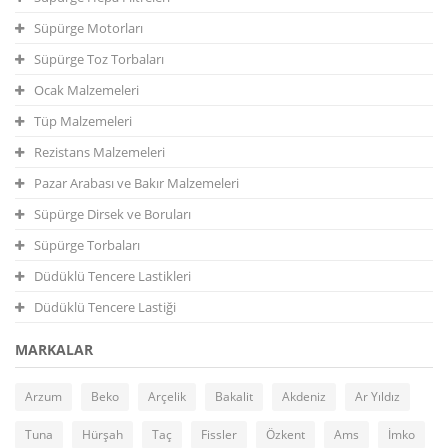
Süpürge Motorları
Süpürge Toz Torbaları
Ocak Malzemeleri
Tüp Malzemeleri
Rezistans Malzemeleri
Pazar Arabası ve Bakır Malzemeleri
Süpürge Dirsek ve Boruları
Süpürge Torbaları
Düdüklü Tencere Lastikleri
Düdüklü Tencere Lastiği
MARKALAR
Arzum
Beko
Arçelik
Bakalit
Akdeniz
Ar Yıldız
Tuna
Hürşah
Taç
Fissler
Özkent
Ams
İmko