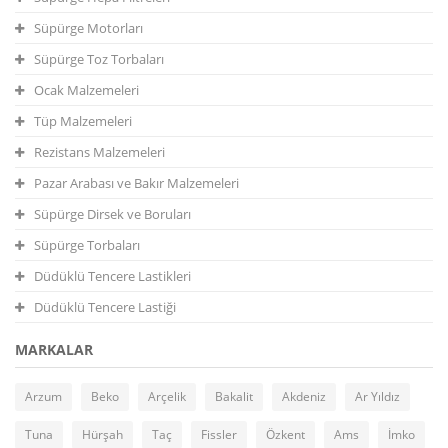
Süpürge Motorları
Süpürge Toz Torbaları
Ocak Malzemeleri
Tüp Malzemeleri
Rezistans Malzemeleri
Pazar Arabası ve Bakır Malzemeleri
Süpürge Dirsek ve Boruları
Süpürge Torbaları
Düdüklü Tencere Lastikleri
Düdüklü Tencere Lastiği
MARKALAR
Arzum
Beko
Arçelik
Bakalit
Akdeniz
Ar Yıldız
Tuna
Hürşah
Taç
Fissler
Özkent
Ams
İmko