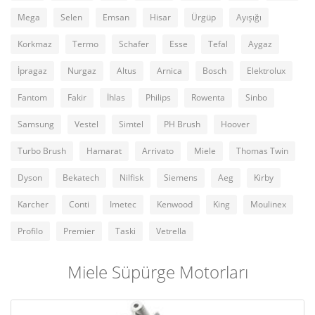
Mega
Selen
Emsan
Hisar
Ürgüp
Ayışığı
Korkmaz
Termo
Schafer
Esse
Tefal
Aygaz
İpragaz
Nurgaz
Altus
Arnica
Bosch
Elektrolux
Fantom
Fakir
İhlas
Philips
Rowenta
Sinbo
Samsung
Vestel
Simtel
PH Brush
Hoover
Turbo Brush
Hamarat
Arrivato
Miele
Thomas Twin
Dyson
Bekatech
Nilfisk
Siemens
Aeg
Kirby
Karcher
Conti
Imetec
Kenwood
King
Moulinex
Profilo
Premier
Taski
Vetrella
Miele Süpürge Motorları