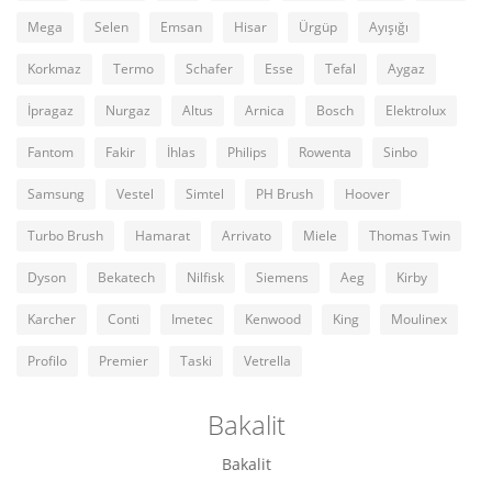
Mega
Selen
Emsan
Hisar
Ürgüp
Ayışığı
Korkmaz
Termo
Schafer
Esse
Tefal
Aygaz
İpragaz
Nurgaz
Altus
Arnica
Bosch
Elektrolux
Fantom
Fakir
İhlas
Philips
Rowenta
Sinbo
Samsung
Vestel
Simtel
PH Brush
Hoover
Turbo Brush
Hamarat
Arrivato
Miele
Thomas Twin
Dyson
Bekatech
Nilfisk
Siemens
Aeg
Kirby
Karcher
Conti
Imetec
Kenwood
King
Moulinex
Profilo
Premier
Taski
Vetrella
Bakalit
Bakalit