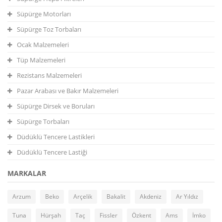
Süpürge Motorları
Süpürge Toz Torbaları
Ocak Malzemeleri
Tüp Malzemeleri
Rezistans Malzemeleri
Pazar Arabası ve Bakır Malzemeleri
Süpürge Dirsek ve Boruları
Süpürge Torbaları
Düdüklü Tencere Lastikleri
Düdüklü Tencere Lastiği
MARKALAR
Arzum
Beko
Arçelik
Bakalit
Akdeniz
Ar Yıldız
Tuna
Hürşah
Taç
Fissler
Özkent
Ams
İmko