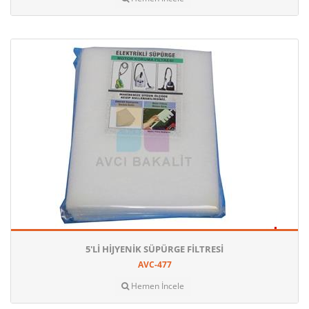
5'LI HIJYENIK SÜPÜRGE FILTRESI
AVC-477
Hemen İncele