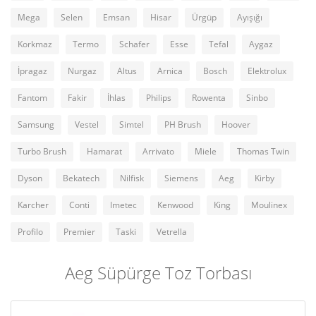
Mega
Selen
Emsan
Hisar
Ürgüp
Ayışığı
Korkmaz
Termo
Schafer
Esse
Tefal
Aygaz
İpragaz
Nurgaz
Altus
Arnica
Bosch
Elektrolux
Fantom
Fakir
İhlas
Philips
Rowenta
Sinbo
Samsung
Vestel
Simtel
PH Brush
Hoover
Turbo Brush
Hamarat
Arrivato
Miele
Thomas Twin
Dyson
Bekatech
Nilfisk
Siemens
Aeg
Kirby
Karcher
Conti
Imetec
Kenwood
King
Moulinex
Profilo
Premier
Taski
Vetrella
Aeg Süpürge Toz Torbası