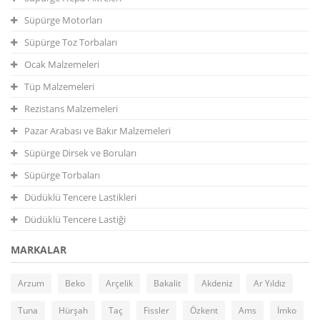
Süpürge Motorları
Süpürge Toz Torbaları
Ocak Malzemeleri
Tüp Malzemeleri
Rezistans Malzemeleri
Pazar Arabası ve Bakır Malzemeleri
Süpürge Dirsek ve Boruları
Süpürge Torbaları
Düdüklü Tencere Lastikleri
Düdüklü Tencere Lastiği
MARKALAR
Arzum
Beko
Arçelik
Bakalit
Akdeniz
Ar Yıldız
Tuna
Hürşah
Taç
Fissler
Özkent
Ams
İmko