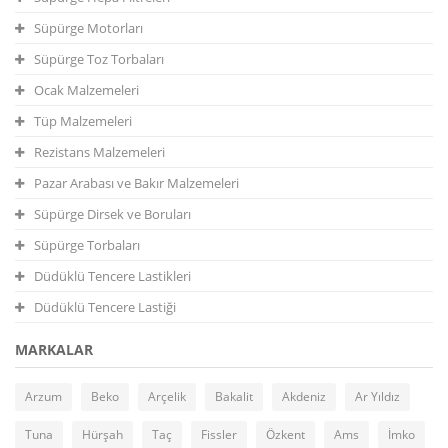
Süpürge Motorları
Süpürge Toz Torbaları
Ocak Malzemeleri
Tüp Malzemeleri
Rezistans Malzemeleri
Pazar Arabası ve Bakır Malzemeleri
Süpürge Dirsek ve Boruları
Süpürge Torbaları
Düdüklü Tencere Lastikleri
Düdüklü Tencere Lastiği
MARKALAR
Arzum
Beko
Arçelik
Bakalit
Akdeniz
Ar Yıldız
Tuna
Hürşah
Taç
Fissler
Özkent
Ams
İmko