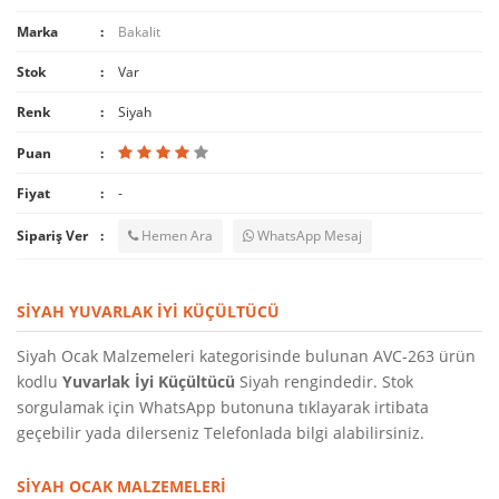
Marka
Bakalit
Stok
Var
Renk
Siyah
Puan
Fiyat
-
Sipariş Ver
Hemen Ara
WhatsApp Mesaj
SIYAH YUVARLAK İYI KÜÇÜLTÜCÜ
Siyah Ocak Malzemeleri kategorisinde bulunan AVC-263 ürün
kodlu
Yuvarlak İyi Küçültücü
Siyah rengindedir. Stok
sorgulamak için WhatsApp butonuna tıklayarak irtibata
geçebilir yada dilerseniz Telefonlada bilgi alabilirsiniz.
SIYAH OCAK MALZEMELERI