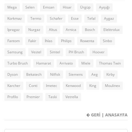
Mega
Selen
Emsan
Hisar
Ürgüp
Ayışığı
Korkmaz
Termo
Schafer
Esse
Tefal
Aygaz
İpragaz
Nurgaz
Altus
Arnica
Bosch
Elektrolux
Fantom
Fakir
İhlas
Philips
Rowenta
Sinbo
Samsung
Vestel
Simtel
PH Brush
Hoover
Turbo Brush
Hamarat
Arrivato
Miele
Thomas Twin
Dyson
Bekatech
Nilfisk
Siemens
Aeg
Kirby
Karcher
Conti
Imetec
Kenwood
King
Moulinex
Profilo
Premier
Taski
Vetrella
GERİ
|
ANASAYFA