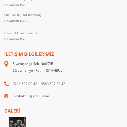
Devamını Oku...
Online Dijital Katalog
Devamını Oku...
Bakalit Ürünlerimiz
Devamını Oku...
İLETIŞIM BILGILERIMIZ
Siyavuşpaşa Sok. No:27/B
Süleymaniye - Fatih - İSTANBUL
0212 527 00 42
|
0543 527 20 42
avcibakalit@gmail.com
GALERİ