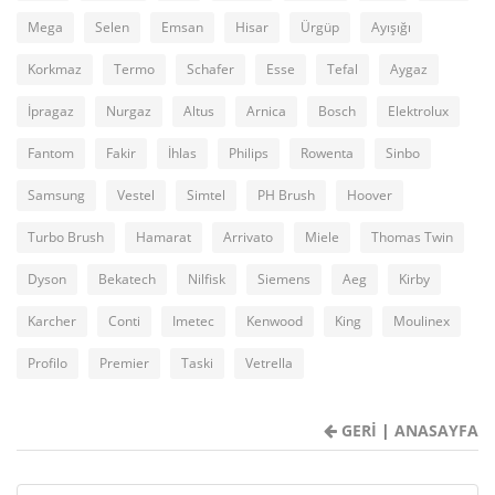
Mega
Selen
Emsan
Hisar
Ürgüp
Ayışığı
Korkmaz
Termo
Schafer
Esse
Tefal
Aygaz
İpragaz
Nurgaz
Altus
Arnica
Bosch
Elektrolux
Fantom
Fakir
İhlas
Philips
Rowenta
Sinbo
Samsung
Vestel
Simtel
PH Brush
Hoover
Turbo Brush
Hamarat
Arrivato
Miele
Thomas Twin
Dyson
Bekatech
Nilfisk
Siemens
Aeg
Kirby
Karcher
Conti
Imetec
Kenwood
King
Moulinex
Profilo
Premier
Taski
Vetrella
GERİ
|
ANASAYFA