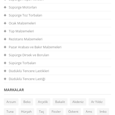
Süpürge Motorları
Süpürge Toz Torbaları
Ocak Malzemeleri
Tüp Malzemeleri
Rezistans Malzemeleri
Pazar Arabası ve Bakır Malzemeleri
Süpürge Dirsek ve Boruları
Süpürge Torbaları
Düdüklü Tencere Lastikleri
Düdüklü Tencere Lastiği
MARKALAR
Arzum
Beko
Arçelik
Bakalit
Akdeniz
Ar Yıldız
Tuna
Hürşah
Taç
Fissler
Özkent
Ams
İmko