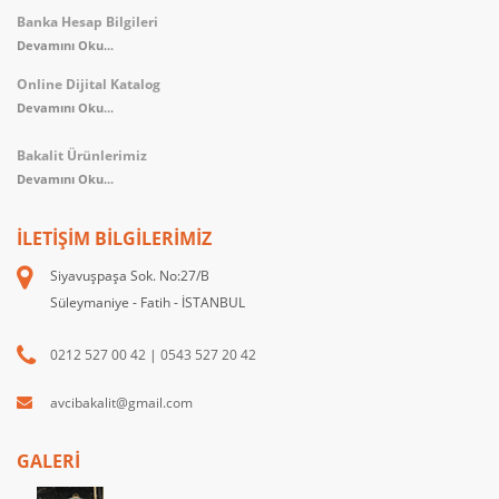
Banka Hesap Bilgileri
Devamını Oku...
Online Dijital Katalog
Devamını Oku...
Bakalit Ürünlerimiz
Devamını Oku...
İLETIŞIM BILGILERIMIZ
Siyavuşpaşa Sok. No:27/B
Süleymaniye - Fatih - İSTANBUL
0212 527 00 42
|
0543 527 20 42
avcibakalit@gmail.com
GALERİ