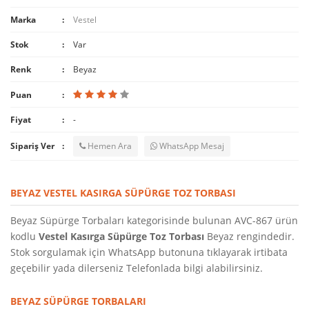
Marka
Vestel
Stok
Var
Renk
Beyaz
Puan
Fiyat
-
Sipariş Ver
Hemen Ara
WhatsApp Mesaj
BEYAZ VESTEL KASIRGA SÜPÜRGE TOZ TORBASI
Beyaz Süpürge Torbaları kategorisinde bulunan AVC-867 ürün
kodlu
Vestel Kasırga Süpürge Toz Torbası
Beyaz rengindedir.
Stok sorgulamak için WhatsApp butonuna tıklayarak irtibata
geçebilir yada dilerseniz Telefonlada bilgi alabilirsiniz.
BEYAZ SÜPÜRGE TORBALARI