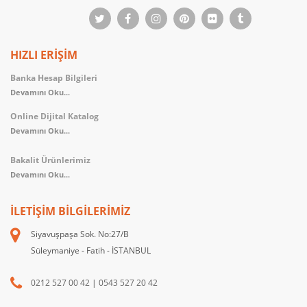
HIZLI ERİŞİM
Banka Hesap Bilgileri
Devamını Oku...
Online Dijital Katalog
Devamını Oku...
Bakalit Ürünlerimiz
Devamını Oku...
İLETIŞIM BILGILERIMIZ
Siyavuşpaşa Sok. No:27/B
Süleymaniye - Fatih - İSTANBUL
0212 527 00 42
|
0543 527 20 42