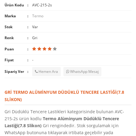
Ürün Kodu
AVC-215-2s
Marka
Termo
Stok
Var
Renk
Gri
Puan
Fiyat
-
Sipariş Ver
Hemen Ara
WhatsApp Mesaj
GRI TERMO ALÜMINYUM DÜDÜKLÜ TENCERE LASTIĞI(7.8
SLIKON)
Gri Düdüklü Tencere Lastikleri kategorisinde bulunan AVC-
215-2s ürün kodlu
Termo Alüminyum Düdüklü Tencere
Lastiği(7.8 Slikon)
Gri rengindedir. Stok sorgulamak için
WhatsApp butonuna tıklayarak irtibata geçebilir yada