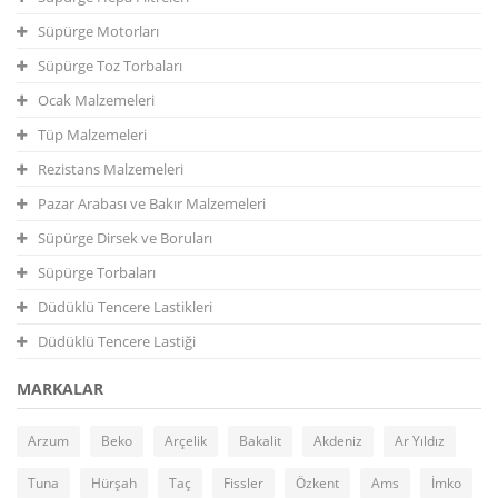
Süpürge Motorları
Süpürge Toz Torbaları
Ocak Malzemeleri
Tüp Malzemeleri
Rezistans Malzemeleri
Pazar Arabası ve Bakır Malzemeleri
Süpürge Dirsek ve Boruları
Süpürge Torbaları
Düdüklü Tencere Lastikleri
Düdüklü Tencere Lastiği
MARKALAR
Arzum
Beko
Arçelik
Bakalit
Akdeniz
Ar Yıldız
Tuna
Hürşah
Taç
Fissler
Özkent
Ams
İmko