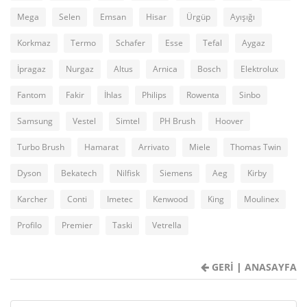
Mega
Selen
Emsan
Hisar
Ürgüp
Ayışığı
Korkmaz
Termo
Schafer
Esse
Tefal
Aygaz
İpragaz
Nurgaz
Altus
Arnica
Bosch
Elektrolux
Fantom
Fakir
İhlas
Philips
Rowenta
Sinbo
Samsung
Vestel
Simtel
PH Brush
Hoover
Turbo Brush
Hamarat
Arrivato
Miele
Thomas Twin
Dyson
Bekatech
Nilfisk
Siemens
Aeg
Kirby
Karcher
Conti
Imetec
Kenwood
King
Moulinex
Profilo
Premier
Taski
Vetrella
GERİ
|
ANASAYFA