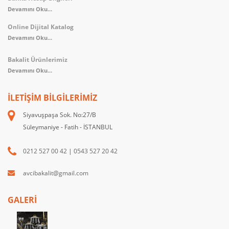
Devamını Oku...
Online Dijital Katalog
Devamını Oku...
Bakalit Ürünlerimiz
Devamını Oku...
İLETIŞIM BILGILERIMIZ
Siyavuşpaşa Sok. No:27/B
Süleymaniye - Fatih - İSTANBUL
0212 527 00 42
|
0543 527 20 42
avcibakalit@gmail.com
GALERİ