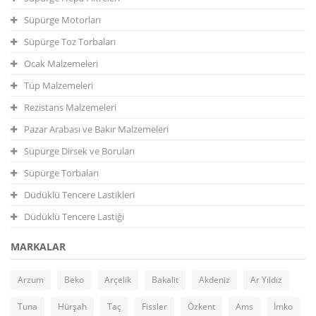
Süpürge Motorları
Süpürge Toz Torbaları
Ocak Malzemeleri
Tüp Malzemeleri
Rezistans Malzemeleri
Pazar Arabası ve Bakır Malzemeleri
Süpürge Dirsek ve Boruları
Süpürge Torbaları
Düdüklü Tencere Lastikleri
Düdüklü Tencere Lastiği
MARKALAR
Arzum
Beko
Arçelik
Bakalit
Akdeniz
Ar Yıldız
Tuna
Hürşah
Taç
Fissler
Özkent
Ams
İmko