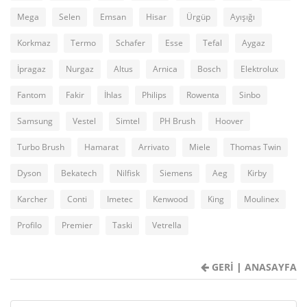
Mega
Selen
Emsan
Hisar
Ürgüp
Ayışığı
Korkmaz
Termo
Schafer
Esse
Tefal
Aygaz
İpragaz
Nurgaz
Altus
Arnica
Bosch
Elektrolux
Fantom
Fakir
İhlas
Philips
Rowenta
Sinbo
Samsung
Vestel
Simtel
PH Brush
Hoover
Turbo Brush
Hamarat
Arrivato
Miele
Thomas Twin
Dyson
Bekatech
Nilfisk
Siemens
Aeg
Kirby
Karcher
Conti
Imetec
Kenwood
King
Moulinex
Profilo
Premier
Taski
Vetrella
GERİ
|
ANASAYFA