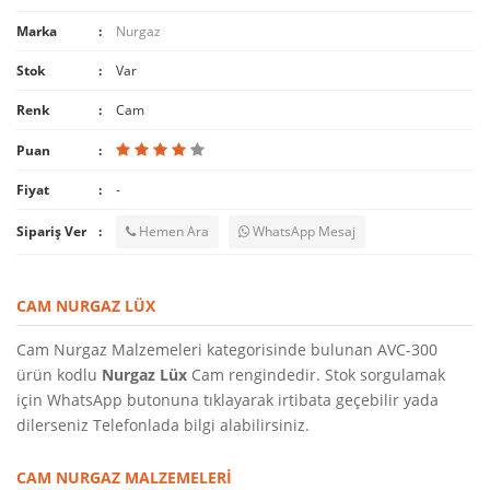
Marka
Nurgaz
Stok
Var
Renk
Cam
Puan
Fiyat
-
Sipariş Ver
Hemen Ara
WhatsApp Mesaj
CAM NURGAZ LÜX
Cam Nurgaz Malzemeleri kategorisinde bulunan AVC-300
ürün kodlu
Nurgaz Lüx
Cam rengindedir. Stok sorgulamak
için WhatsApp butonuna tıklayarak irtibata geçebilir yada
dilerseniz Telefonlada bilgi alabilirsiniz.
CAM NURGAZ MALZEMELERI