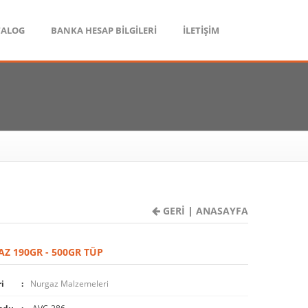
TALOG
BANKA HESAP BİLGİLERİ
İLETİŞİM
GERİ
|
ANASAYFA
Z 190GR - 500GR TÜP
i
Nurgaz Malzemeleri