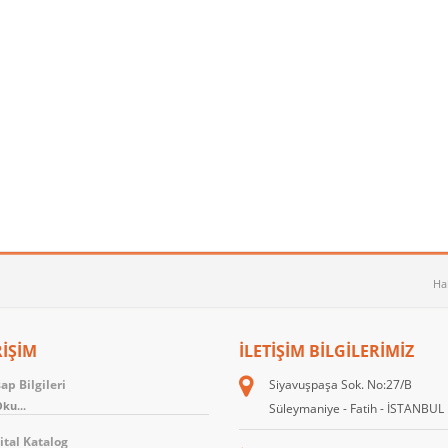
Ha
RİŞİM
İLETIŞIM BILGILERIMIZ
p Bilgileri
Siyavuşpaşa Sok. No:27/B
ku...
Süleymaniye - Fatih - İSTANBUL
ital Katalog