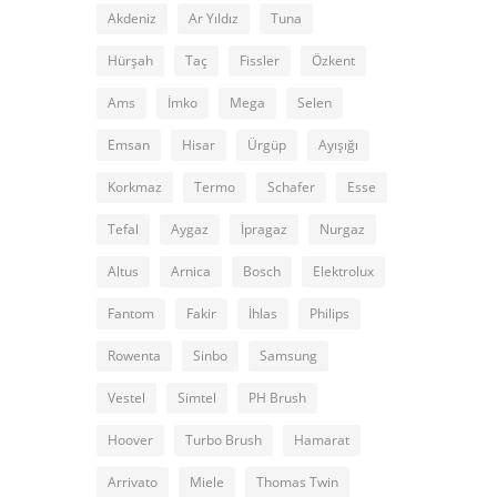
Akdeniz
Ar Yıldız
Tuna
Hürşah
Taç
Fissler
Özkent
Ams
İmko
Mega
Selen
Emsan
Hisar
Ürgüp
Ayışığı
Korkmaz
Termo
Schafer
Esse
Tefal
Aygaz
İpragaz
Nurgaz
Altus
Arnica
Bosch
Elektrolux
Fantom
Fakir
İhlas
Philips
Rowenta
Sinbo
Samsung
Vestel
Simtel
PH Brush
Hoover
Turbo Brush
Hamarat
Arrivato
Miele
Thomas Twin