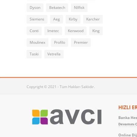
Dyson
Bekatech
Nilfisk
Siemens
Aeg
Kirby
Karcher
Conti
Imetec
Kenwood
King
Moulinex
Profilo
Premier
Taski
Vetrella
Copyright © 2021 - Tüm Hakları Saklıdır.
HIZLI E
Banka Hesa
Devamını O
Online Dij