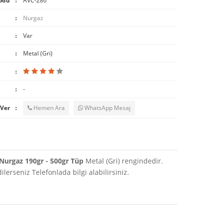
odu
AVC-286
Nurgaz
Var
Metal (Gri)
-
 Ver
Hemen Ara
WhatsApp Mesaj
Nurgaz 190gr - 500gr Tüp
Metal (Gri) rengindedir.
erseniz Telefonlada bilgi alabilirsiniz.