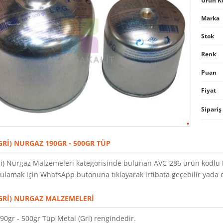
Ürün K
Marka
Stok
Renk
Puan
Fiyat
Sipariş
GRI) NURGAZ 190GR - 500GR TÜP
ri) Nurgaz Malzemeleri kategorisinde bulunan AVC-286 ürün kodlu
ulamak için WhatsApp butonuna tıklayarak irtibata geçebilir yada dil
GRI) NURGAZ MALZEMELERI
90gr - 500gr Tüp Metal (Gri) rengindedir.