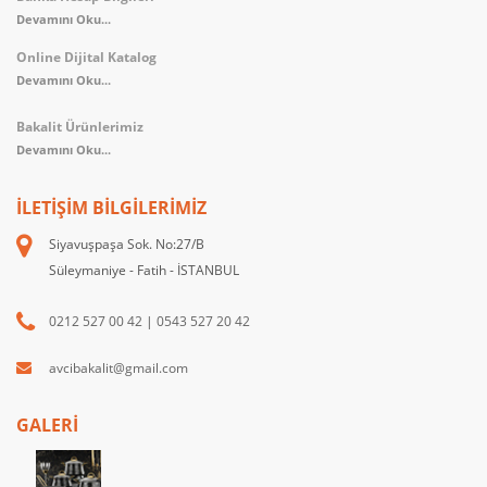
Devamını Oku...
Online Dijital Katalog
Devamını Oku...
Bakalit Ürünlerimiz
Devamını Oku...
İLETIŞIM BILGILERIMIZ
Siyavuşpaşa Sok. No:27/B
Süleymaniye - Fatih - İSTANBUL
0212 527 00 42
|
0543 527 20 42
avcibakalit@gmail.com
GALERİ