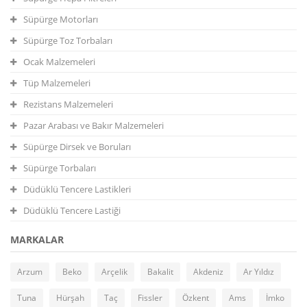
Süpürge Motorları
Süpürge Toz Torbaları
Ocak Malzemeleri
Tüp Malzemeleri
Rezistans Malzemeleri
Pazar Arabası ve Bakır Malzemeleri
Süpürge Dirsek ve Boruları
Süpürge Torbaları
Düdüklü Tencere Lastikleri
Düdüklü Tencere Lastiği
MARKALAR
Arzum
Beko
Arçelik
Bakalit
Akdeniz
Ar Yıldız
Tuna
Hürşah
Taç
Fissler
Özkent
Ams
İmko