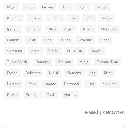
Mega
Selen
Emsan
Hisar
Ürgüp
Ayışığı
Korkmaz
Termo
Schafer
Esse
Tefal
Aygaz
İpragaz
Nurgaz
Altus
Arnica
Bosch
Elektrolux
Fantom
Fakir
İhlas
Philips
Rowenta
Sinbo
Samsung
Vestel
Simtel
PH Brush
Hoover
Turbo Brush
Hamarat
Arrivato
Miele
Thomas Twin
Dyson
Bekatech
Nilfisk
Siemens
Aeg
Kirby
Karcher
Conti
Imetec
Kenwood
King
Moulinex
Profilo
Premier
Taski
Vetrella
GERİ
|
ANASAYFA