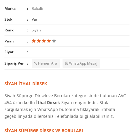
Marka
Bakalit
Stok
Var
Renk
Siyah
Puan
Fiyat
-
Sipariş Ver
Hemen Ara
WhatsApp Mesaj
SIYAH İTHAL DIRSEK
Siyah Süpürge Dirsek ve Boruları kategorisinde bulunan AVC-
454 ürün kodlu
İthal Dirsek
Siyah rengindedir. Stok
sorgulamak için WhatsApp butonuna tıklayarak irtibata
geçebilir yada dilerseniz Telefonlada bilgi alabilirsiniz.
SIYAH SÜPÜRGE DIRSEK VE BORULARI