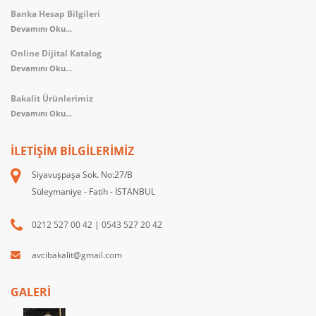
Banka Hesap Bilgileri
Devamını Oku...
Online Dijital Katalog
Devamını Oku...
Bakalit Ürünlerimiz
Devamını Oku...
İLETIŞIM BILGILERIMIZ
Siyavuşpaşa Sok. No:27/B
Süleymaniye - Fatih - İSTANBUL
0212 527 00 42
|
0543 527 20 42
avcibakalit@gmail.com
GALERİ