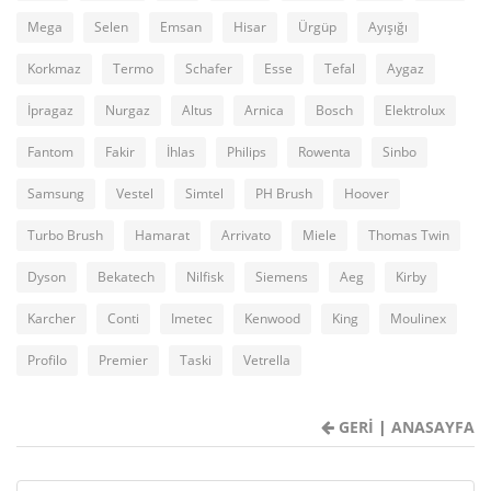
Mega
Selen
Emsan
Hisar
Ürgüp
Ayışığı
Korkmaz
Termo
Schafer
Esse
Tefal
Aygaz
İpragaz
Nurgaz
Altus
Arnica
Bosch
Elektrolux
Fantom
Fakir
İhlas
Philips
Rowenta
Sinbo
Samsung
Vestel
Simtel
PH Brush
Hoover
Turbo Brush
Hamarat
Arrivato
Miele
Thomas Twin
Dyson
Bekatech
Nilfisk
Siemens
Aeg
Kirby
Karcher
Conti
Imetec
Kenwood
King
Moulinex
Profilo
Premier
Taski
Vetrella
GERİ
|
ANASAYFA