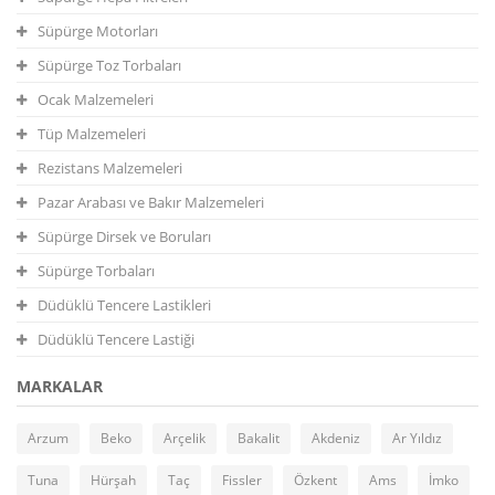
Süpürge Motorları
Süpürge Toz Torbaları
Ocak Malzemeleri
Tüp Malzemeleri
Rezistans Malzemeleri
Pazar Arabası ve Bakır Malzemeleri
Süpürge Dirsek ve Boruları
Süpürge Torbaları
Düdüklü Tencere Lastikleri
Düdüklü Tencere Lastiği
MARKALAR
Arzum
Beko
Arçelik
Bakalit
Akdeniz
Ar Yıldız
Tuna
Hürşah
Taç
Fissler
Özkent
Ams
İmko