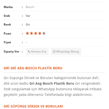
Marka
Bosch
Stok
Var
Renk
Gri
Puan
Fiyat
-
Sipariş Ver
Hemen Ara
WhatsApp Mesaj
GRI GRI AEG-BOSCH PLASTIK BORU
Gri Süpürge Dirsek ve Boruları kategorisinde bulunan AVC-
456 ürün kodlu
Gri Aeg-Bosch Plastik Boru
Gri rengindedir.
Stok sorgulamak için WhatsApp butonuna tıklayarak irtibata
geçebilir yada dilerseniz Telefonlada bilgi alabilirsiniz.
GRI SÜPÜRGE DIRSEK VE BORULARI