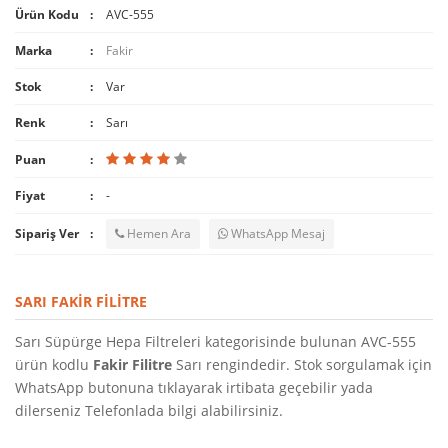
Ürün Kodu
AVC-555
Marka
Fakir
Stok
Var
Renk
Sarı
Puan
Fiyat
-
Sipariş Ver
Hemen Ara
WhatsApp Mesaj
SARI FAKIR FILITRE
Sarı Süpürge Hepa Filtreleri kategorisinde bulunan AVC-555
ürün kodlu
Fakir Filitre
Sarı rengindedir. Stok sorgulamak için
WhatsApp butonuna tıklayarak irtibata geçebilir yada
dilerseniz Telefonlada bilgi alabilirsiniz.