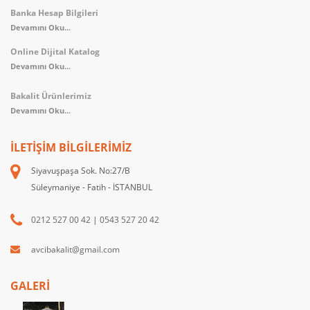
Banka Hesap Bilgileri
Devamını Oku...
Online Dijital Katalog
Devamını Oku...
Bakalit Ürünlerimiz
Devamını Oku...
İLETIŞIM BILGILERIMIZ
Siyavuşpaşa Sok. No:27/B
Süleymaniye - Fatih - İSTANBUL
0212 527 00 42
|
0543 527 20 42
avcibakalit@gmail.com
GALERİ