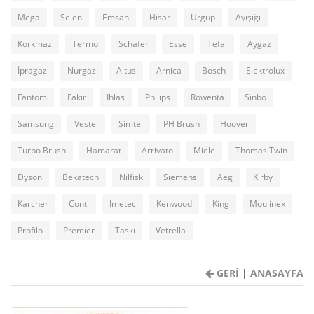
Mega
Selen
Emsan
Hisar
Ürgüp
Ayışığı
Korkmaz
Termo
Schafer
Esse
Tefal
Aygaz
İpragaz
Nurgaz
Altus
Arnica
Bosch
Elektrolux
Fantom
Fakir
İhlas
Philips
Rowenta
Sinbo
Samsung
Vestel
Simtel
PH Brush
Hoover
Turbo Brush
Hamarat
Arrivato
Miele
Thomas Twin
Dyson
Bekatech
Nilfisk
Siemens
Aeg
Kirby
Karcher
Conti
Imetec
Kenwood
King
Moulinex
Profilo
Premier
Taski
Vetrella
GERİ
|
ANASAYFA