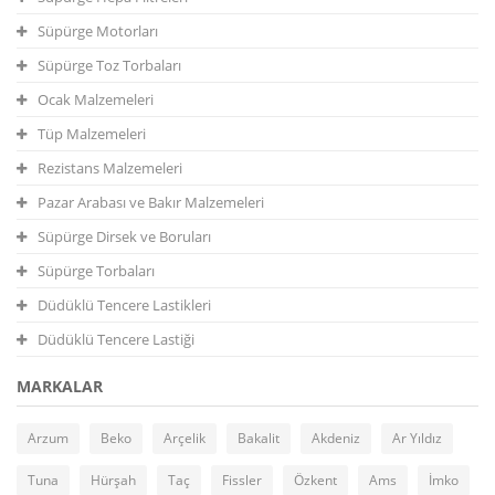
Süpürge Motorları
Süpürge Toz Torbaları
Ocak Malzemeleri
Tüp Malzemeleri
Rezistans Malzemeleri
Pazar Arabası ve Bakır Malzemeleri
Süpürge Dirsek ve Boruları
Süpürge Torbaları
Düdüklü Tencere Lastikleri
Düdüklü Tencere Lastiği
MARKALAR
Arzum
Beko
Arçelik
Bakalit
Akdeniz
Ar Yıldız
Tuna
Hürşah
Taç
Fissler
Özkent
Ams
İmko