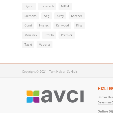
Dyson
Bekatech
Nilfisk
Siemens
Aeg
Kirby
Karcher
Conti
Imetec
Kenwood
King
Moulinex
Profilo
Premier
Taski
Vetrella
Copyright © 2021 - Tüm Hakları Saklıdır.
HIZLI E
Banka Hesa
Devamını O
Online Dij