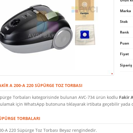
Ürün K
Marka
Stok
Renk
Puan
Fiyat
Sipariş
AKIR A 200-A 220 SÜPÜRGE TOZ TORBASI
pürge Torbaları kategorisinde bulunan AVC-734 ürün kodlu
Fakir 
ulamak için WhatsApp butonuna tıklayarak irtibata geçebilir yada dil
ÜPÜRGE TORBALARI
200-A 220 Süpürge Toz Torbası Beyaz rengindedir.