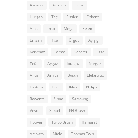
Akdeniz
Ar Yıldız
Tuna
Hürşah
Taç
Fissler
Özkent
Ams
İmko
Mega
Selen
Emsan
Hisar
Ürgüp
Ayışığı
Korkmaz
Termo
Schafer
Esse
Tefal
Aygaz
İpragaz
Nurgaz
Altus
Arnica
Bosch
Elektrolux
Fantom
Fakir
İhlas
Philips
Rowenta
Sinbo
Samsung
Vestel
Simtel
PH Brush
Hoover
Turbo Brush
Hamarat
Arrivato
Miele
Thomas Twin