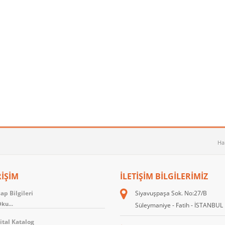
Ha
RİŞİM
İLETIŞIM BILGILERIMIZ
p Bilgileri
Siyavuşpaşa Sok. No:27/B
ku...
Süleymaniye - Fatih - İSTANBUL
ital Katalog