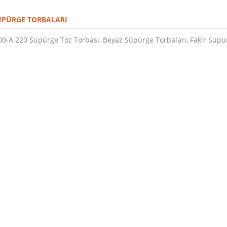
ÜPÜRGE TORBALARI
200-A 220 Süpürge Toz Torbası
,
Beyaz Süpürge Torbaları
,
Fakir Süpü