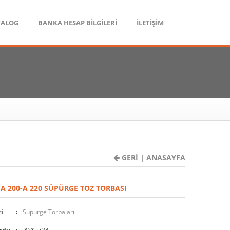
TALOG
BANKA HESAP BİLGİLERİ
İLETİŞİM
GERİ
|
ANASAYFA
 A 200-A 220 SÜPÜRGE TOZ TORBASI
i
Süpürge Torbaları