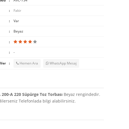
odu
AVC-734
Fakir
Var
Beyaz
-
 Ver
Hemen Ara
WhatsApp Mesaj
A 200-A 220 Süpürge Toz Torbası
Beyaz rengindedir.
erseniz Telefonlada bilgi alabilirsiniz.