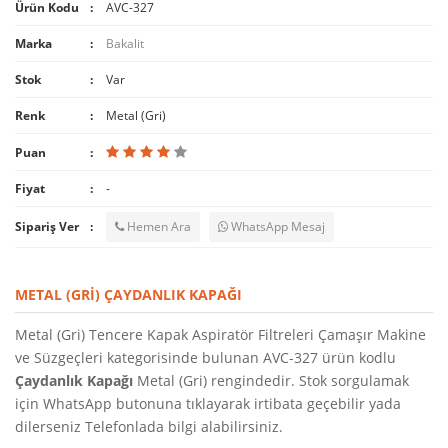
Ürün Kodu
AVC-327
Marka
Bakalit
Stok
Var
Renk
Metal (Gri)
Puan
Fiyat
-
Sipariş Ver
Hemen Ara
WhatsApp Mesaj
METAL (GRI) ÇAYDANLIK KAPAĞI
Metal (Gri) Tencere Kapak Aspiratör Filtreleri Çamaşır Makine
ve Süzgeçleri kategorisinde bulunan AVC-327 ürün kodlu
Çaydanlık Kapağı
Metal (Gri) rengindedir. Stok sorgulamak
için WhatsApp butonuna tıklayarak irtibata geçebilir yada
dilerseniz Telefonlada bilgi alabilirsiniz.