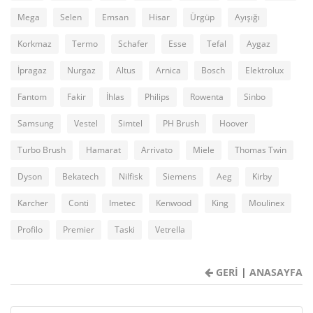
Mega
Selen
Emsan
Hisar
Ürgüp
Ayışığı
Korkmaz
Termo
Schafer
Esse
Tefal
Aygaz
İpragaz
Nurgaz
Altus
Arnica
Bosch
Elektrolux
Fantom
Fakir
İhlas
Philips
Rowenta
Sinbo
Samsung
Vestel
Simtel
PH Brush
Hoover
Turbo Brush
Hamarat
Arrivato
Miele
Thomas Twin
Dyson
Bekatech
Nilfisk
Siemens
Aeg
Kirby
Karcher
Conti
Imetec
Kenwood
King
Moulinex
Profilo
Premier
Taski
Vetrella
GERİ
|
ANASAYFA