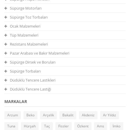
Süpürge Motorları
Süpürge Toz Torbaları
Ocak Malzemeleri
Tüp Malzemeleri
Rezistans Malzemeleri
Pazar Arabası ve Bakır Malzemeleri
Süpürge Dirsek ve Boruları
Süpürge Torbaları
Düdüklü Tencere Lastikleri
Düdüklü Tencere Lastiği
MARKALAR
Arzum
Beko
Arçelik
Bakalit
Akdeniz
Ar Yıldız
Tuna
Hürşah
Taç
Fissler
Özkent
Ams
İmko