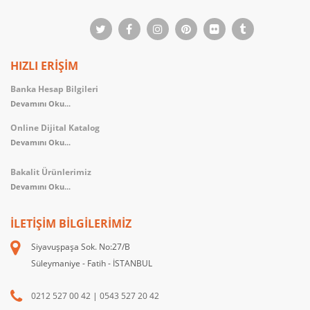
HIZLI ERİŞİM
Banka Hesap Bilgileri
Devamını Oku...
Online Dijital Katalog
Devamını Oku...
Bakalit Ürünlerimiz
Devamını Oku...
İLETIŞIM BILGILERIMIZ
Siyavuşpaşa Sok. No:27/B
Süleymaniye - Fatih - İSTANBUL
0212 527 00 42
|
0543 527 20 42