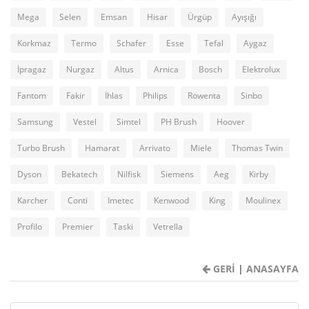
Mega
Selen
Emsan
Hisar
Ürgüp
Ayışığı
Korkmaz
Termo
Schafer
Esse
Tefal
Aygaz
İpragaz
Nurgaz
Altus
Arnica
Bosch
Elektrolux
Fantom
Fakir
İhlas
Philips
Rowenta
Sinbo
Samsung
Vestel
Simtel
PH Brush
Hoover
Turbo Brush
Hamarat
Arrivato
Miele
Thomas Twin
Dyson
Bekatech
Nilfisk
Siemens
Aeg
Kirby
Karcher
Conti
Imetec
Kenwood
King
Moulinex
Profilo
Premier
Taski
Vetrella
GERİ
|
ANASAYFA