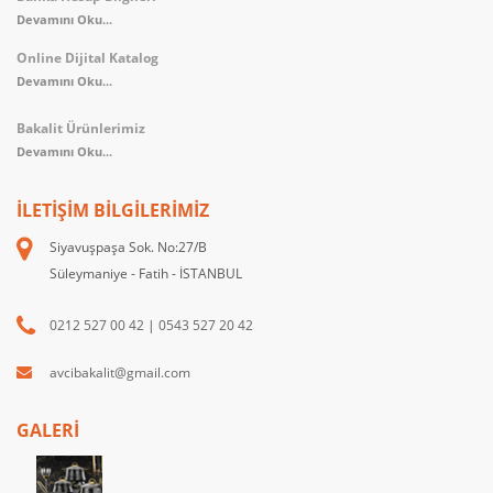
Devamını Oku...
Online Dijital Katalog
Devamını Oku...
Bakalit Ürünlerimiz
Devamını Oku...
İLETIŞIM BILGILERIMIZ
Siyavuşpaşa Sok. No:27/B
Süleymaniye - Fatih - İSTANBUL
0212 527 00 42
|
0543 527 20 42
avcibakalit@gmail.com
GALERİ