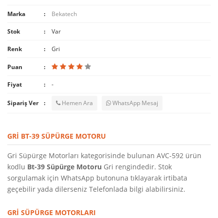
Marka
Bekatech
Stok
Var
Renk
Gri
Puan
Fiyat
-
Sipariş Ver
Hemen Ara
WhatsApp Mesaj
GRI BT-39 SÜPÜRGE MOTORU
Gri Süpürge Motorları kategorisinde bulunan AVC-592 ürün
kodlu
Bt-39 Süpürge Motoru
Gri rengindedir. Stok
sorgulamak için WhatsApp butonuna tıklayarak irtibata
geçebilir yada dilerseniz Telefonlada bilgi alabilirsiniz.
GRI SÜPÜRGE MOTORLARI