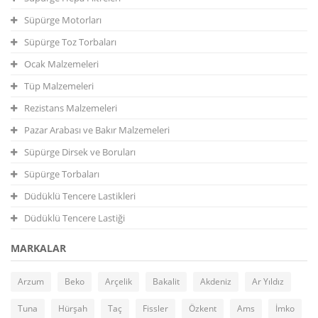
Süpürge Motorları
Süpürge Toz Torbaları
Ocak Malzemeleri
Tüp Malzemeleri
Rezistans Malzemeleri
Pazar Arabası ve Bakır Malzemeleri
Süpürge Dirsek ve Boruları
Süpürge Torbaları
Düdüklü Tencere Lastikleri
Düdüklü Tencere Lastiği
MARKALAR
Arzum
Beko
Arçelik
Bakalit
Akdeniz
Ar Yıldız
Tuna
Hürşah
Taç
Fissler
Özkent
Ams
İmko