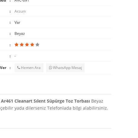
odu
AVC-691
Arzum
Var
Beyaz
-
 Ver
Hemen Ara
WhatsApp Mesaj
Ar461 Cleanart Sılent Süpürge Toz Torbası
Beyaz
bilir yada dilerseniz Telefonlada bilgi alabilirsiniz.