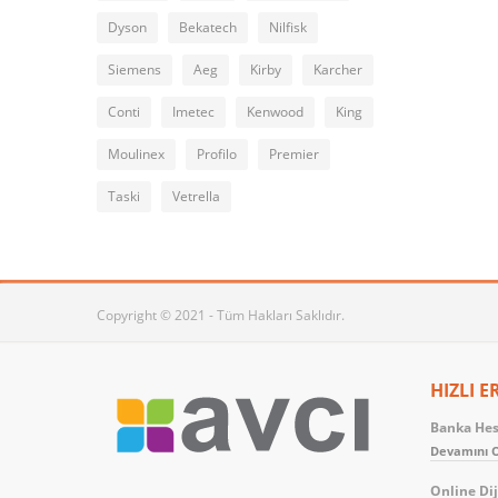
Dyson
Bekatech
Nilfisk
Siemens
Aeg
Kirby
Karcher
Conti
Imetec
Kenwood
King
Moulinex
Profilo
Premier
Taski
Vetrella
Copyright © 2021 - Tüm Hakları Saklıdır.
HIZLI E
Banka Hesa
Devamını O
Online Dij