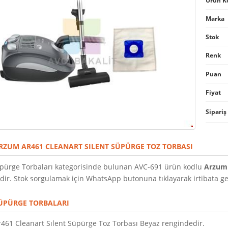
Ürün K
Marka
Stok
Renk
Puan
Fiyat
Sipariş
RZUM AR461 CLEANART SILENT SÜPÜRGE TOZ TORBASI
pürge Torbaları kategorisinde bulunan AVC-691 ürün kodlu
Arzum 
ir. Stok sorgulamak için WhatsApp butonuna tıklayarak irtibata geçe
ÜPÜRGE TORBALARI
461 Cleanart Sılent Süpürge Toz Torbası Beyaz rengindedir.