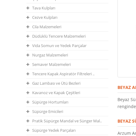
Tava Kulpları
Cezve Kulpları
Cila Malzemeleri
Düdüklü Tencere Malzemeleri
Vida Somun ve Yedek Parçalar
Nurgaz Malzemeleri
Semaver Malzemeleri
Tencere Kapak Aspiratör Filtreleri ..
Gaz Lambası ve Ütü Bezleri
BEYAZ A
Kavanoz ve Kapak Çeşitleri
Beyaz Sü
Süpürge Hortumları
renginded
Süpürge Emicileri
Pratik Süpürge Mandal ve Sünger Mal..
BEYAZ S
Süpürge Yedek Parçaları
Arzum Ar