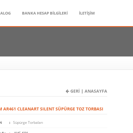
TALOG
BANKA HESAP BİLGİLERİ
İLETİŞİM
GERİ
|
ANASAYFA
 AR461 CLEANART SILENT SÜPÜRGE TOZ TORBASI
i
Süpürge Torbaları