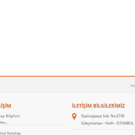
Ha
RİŞİM
İLETIŞIM BILGILERIMIZ
p Bilgileri
Siyavuşpaşa Sok. No:27/B
ku...
Süleymaniye - Fatih - İSTANBUL
ital Katalog