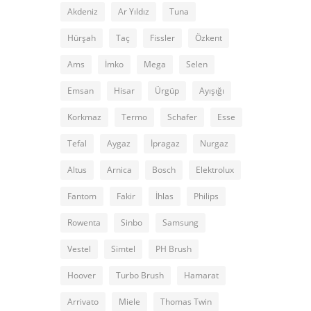
Akdeniz
Ar Yıldız
Tuna
Hürşah
Taç
Fissler
Özkent
Ams
İmko
Mega
Selen
Emsan
Hisar
Ürgüp
Ayışığı
Korkmaz
Termo
Schafer
Esse
Tefal
Aygaz
İpragaz
Nurgaz
Altus
Arnica
Bosch
Elektrolux
Fantom
Fakir
İhlas
Philips
Rowenta
Sinbo
Samsung
Vestel
Simtel
PH Brush
Hoover
Turbo Brush
Hamarat
Arrivato
Miele
Thomas Twin