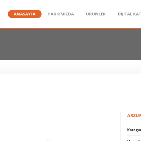
ANASAYFA
HAKKIMIZDA
ÜRÜNLER
DİJİTAL KA
ARZUM
Kategor