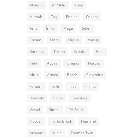
Akdeniz
Ar Yıldız
Tuna
Hürşah
Taç
Fissler
Özkent
Ams
İmko
Mega
Selen
Emsan
Hisar
Ürgüp
Ayışığı
Korkmaz
Termo
Schafer
Esse
Tefal
Aygaz
İpragaz
Nurgaz
Altus
Arnica
Bosch
Elektrolux
Fantom
Fakir
İhlas
Philips
Rowenta
Sinbo
Samsung
Vestel
Simtel
PH Brush
Hoover
Turbo Brush
Hamarat
Arrivato
Miele
Thomas Twin