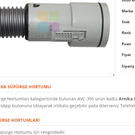
Ürün K
Marka
Stok
Renk
Puan
Fiyat
Sipariş
NIKA SÜPÜRGE HORTUMU
rge Hortumları kategorisinde bulunan AVC-395 ürün kodlu
Arnika
sApp butonuna tıklayarak irtibata geçebilir yada dilerseniz Telefonla
PÜRGE HORTUMLARI
üpürge Hortumu Gri rengindedir.