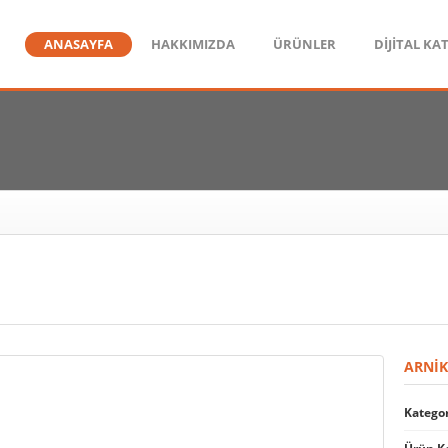
ANASAYFA
HAKKIMIZDA
ÜRÜNLER
DİJİTAL KA
ARNI
Kategor