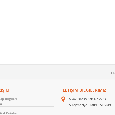
Ha
RİŞİM
İLETIŞIM BILGILERIMIZ
p Bilgileri
Siyavuşpaşa Sok. No:27/B
ku...
Süleymaniye - Fatih - İSTANBUL
ital Katalog