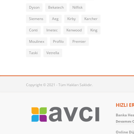
Dyson
Bekatech
Nilfisk
Siemens
Aeg
Kirby
Karcher
Conti
Imetec
Kenwood
King
Moulinex
Profilo
Premier
Taski
Vetrella
Copyright © 2021 - Tüm Hakları Saklıdır.
HIZLI E
Banka Hesa
Devamını O
Online Dij