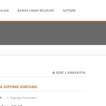
TALOG
BANKA HESAP BİLGİLERİ
İLETİŞİM
GERİ
|
ANASAYFA
KA SÜPÜRGE HORTUMU
i
Süpürge Hortumları