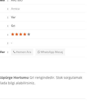
odu
AVC-395
Arnica
Var
Gri
-
 Ver
Hemen Ara
WhatsApp Mesaj
 Süpürge Hortumu
Gri rengindedir. Stok sorgulamak
da bilgi alabilirsiniz.