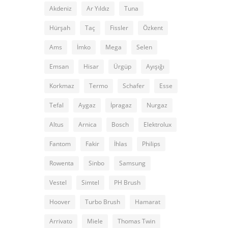
Akdeniz
Ar Yıldız
Tuna
Hürşah
Taç
Fissler
Özkent
Ams
İmko
Mega
Selen
Emsan
Hisar
Ürgüp
Ayışığı
Korkmaz
Termo
Schafer
Esse
Tefal
Aygaz
İpragaz
Nurgaz
Altus
Arnica
Bosch
Elektrolux
Fantom
Fakir
İhlas
Philips
Rowenta
Sinbo
Samsung
Vestel
Simtel
PH Brush
Hoover
Turbo Brush
Hamarat
Arrivato
Miele
Thomas Twin