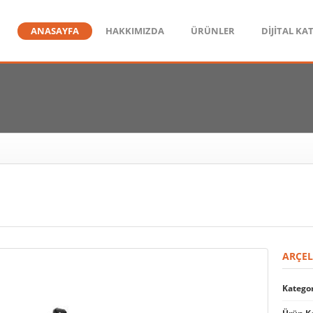
ANASAYFA
HAKKIMIZDA
ÜRÜNLER
DİJİTAL KA
ARÇEL
Kategor