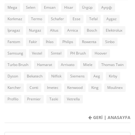
Mega
Selen
Emsan
Hisar
Ürgüp
Ayışığı
Korkmaz
Termo
Schafer
Esse
Tefal
Aygaz
İpragaz
Nurgaz
Altus
Arnica
Bosch
Elektrolux
Fantom
Fakir
İhlas
Philips
Rowenta
Sinbo
Samsung
Vestel
Simtel
PH Brush
Hoover
Turbo Brush
Hamarat
Arrivato
Miele
Thomas Twin
Dyson
Bekatech
Nilfisk
Siemens
Aeg
Kirby
Karcher
Conti
Imetec
Kenwood
King
Moulinex
Profilo
Premier
Taski
Vetrella
GERİ
|
ANASAYFA