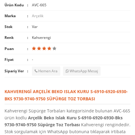
Ürün Kodu
AVC-665
Marka
Arçelik
Stok
Var
Renk
Kahverengi
Puan
Fiyat
-
Sipariş Ver
Hemen Ara
WhatsApp Mesaj
KAHVERENGI ARÇELIK BEKO ISLAK KURU S-6910-6920-6930-
BKS 9730-9740-9750 SÜPÜRGE TOZ TORBASI
Kahverengi Süpürge Torbaları kategorisinde bulunan AVC-665
ürün kodlu
Arçelik Beko Islak Kuru S-6910-6920-6930-Bks
9730-9740-9750 Süpürge Toz Torbası
Kahverengi rengindedir.
Stok sorgulamak için WhatsApp butonuna tıklayarak irtibata