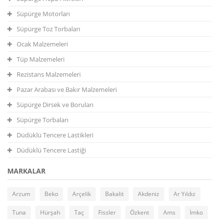
Süpürge Motorları
Süpürge Toz Torbaları
Ocak Malzemeleri
Tüp Malzemeleri
Rezistans Malzemeleri
Pazar Arabası ve Bakır Malzemeleri
Süpürge Dirsek ve Boruları
Süpürge Torbaları
Düdüklü Tencere Lastikleri
Düdüklü Tencere Lastiği
MARKALAR
Arzum
Beko
Arçelik
Bakalit
Akdeniz
Ar Yıldız
Tuna
Hürşah
Taç
Fissler
Özkent
Ams
İmko