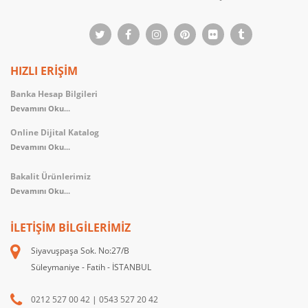
HIZLI ERİŞİM
Banka Hesap Bilgileri
Devamını Oku...
Online Dijital Katalog
Devamını Oku...
Bakalit Ürünlerimiz
Devamını Oku...
İLETIŞIM BILGILERIMIZ
Siyavuşpaşa Sok. No:27/B
Süleymaniye - Fatih - İSTANBUL
0212 527 00 42
|
0543 527 20 42